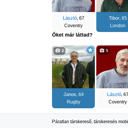
László
Tibor
, 67
, 65
Coventry
London
Őket már láttad?
2
5
Janos
László
, 64
, 6
Rugby
Coventry
Páratlan társkereső, társkeresés mobi