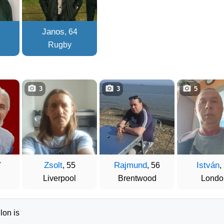
Janos
, 64
Rugby
3
3
5
Zsolt
Rajmund
István
7
, 55
, 56
,
Liverpool
Brentwood
Londo
lon is