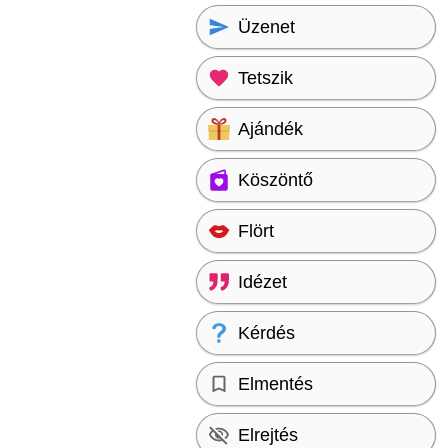
Üzenet
Tetszik
Ajándék
Köszöntő
Flört
Idézet
Kérdés
Elmentés
Elrejtés