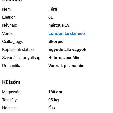
Nem:
Férfi
Életkor:
61
Névnap:
március 19.
Város:
London társkereső
Csillagjegy:
Skorpió
Kapcsolati státusz:
Egyedülálló vagyok
Szexuális irányultság:
Heteroszexuális
Romantika:
Vannak pillanataim
Külsőm
Magasság:
180 cm
Testsúly:
95 kg
Hajszín:
Ősz