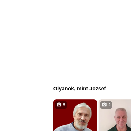
Olyanok, mint Jozsef
5
2