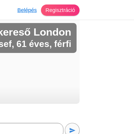
Belépés
Regisztráció
kereső London
ef, 61 éves, férfi