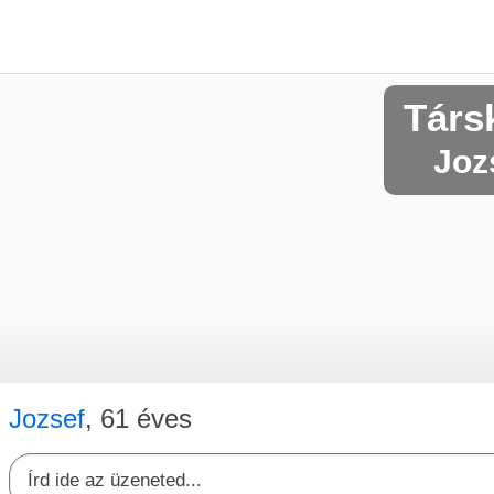
Társ
Jozs
Jozsef
, 61 éves