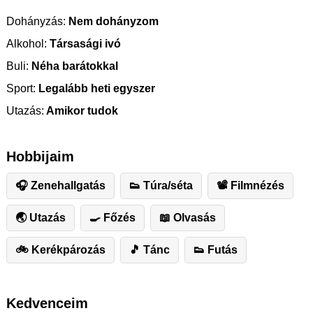
Dohányzás:
Nem dohányzom
Alkohol:
Társasági ivó
Buli:
Néha barátokkal
Sport:
Legalább heti egyszer
Utazás:
Amikor tudok
Hobbijaim
🎧 Zenehallgatás
👟 Túra/séta
📽 Filmnézés
🌏 Utazás
🍳 Főzés
📖 Olvasás
🚲 Kerékpározás
🎵 Tánc
👟 Futás
Kedvenceim