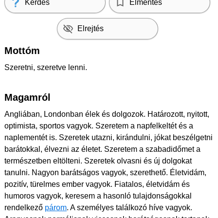
Kérdés
Elmentés
Elrejtés
Mottóm
Szeretni, szeretve lenni.
Magamról
Angliában, Londonban élek és dolgozok. Határozott, nyitott,
optimista, sportos vagyok. Szeretem a napfelkeltét és a
naplementét is. Szeretek utazni, kirándulni, jókat beszélgetni
barátokkal, élvezni az életet. Szeretem a szabadidőmet a
természetben eltölteni. Szeretek olvasni és új dolgokat
tanulni. Nagyon barátságos vagyok, szerethető. Életvidám,
pozitív, türelmes ember vagyok. Fiatalos, életvidám és
humoros vagyok, keresem a hasonló tulajdonságokkal
rendelkező
párom
. A személyes találkozó híve vagyok.