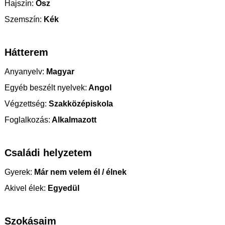
Hajszín:
Ősz
Szemszín:
Kék
Hátterem
Anyanyelv:
Magyar
Egyéb beszélt nyelvek:
Angol
Végzettség:
Szakközépiskola
Foglalkozás:
Alkalmazott
Családi helyzetem
Gyerek:
Már nem velem él / élnek
Akivel élek:
Egyedül
Szokásaim