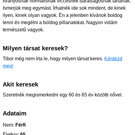
Aranyosnak normálisnak viccesnek barátságosnak tartanak.
Ismerjük meg egymást. Írhatnék ide sok mindent, de kinek
ilyen, kinek olyan vagyok. Én a jelenben kívánok boldog
lenni és megélni a boldog pillanatokat. Nagyon vidám
természetű vagyok.
Milyen társat keresek?
Tibor még nem írta le, hogy milyen társat keres.
Kérdezd
meg!
Akit keresek
Szeretnék megismerkedni egy 60 és 65 év közötti nővel.
Adataim
Nem:
Férfi
Életkor:
65