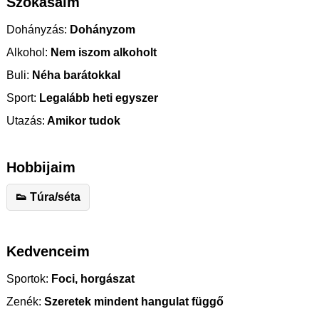
Szokásaim
Dohányzás:
Dohányzom
Alkohol:
Nem iszom alkoholt
Buli:
Néha barátokkal
Sport:
Legalább heti egyszer
Utazás:
Amikor tudok
Hobbijaim
👟 Túra/séta
Kedvenceim
Sportok:
Foci, horgászat
Zenék:
Szeretek mindent hangulat függő