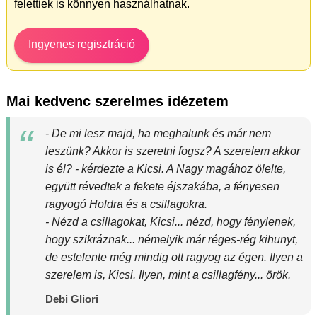
felettiek is könnyen használhatnak.
Ingyenes regisztráció
Mai kedvenc szerelmes idézetem
- De mi lesz majd, ha meghalunk és már nem
leszünk? Akkor is szeretni fogsz? A szerelem akkor
is él? - kérdezte a Kicsi. A Nagy magához ölelte,
együtt révedtek a fekete éjszakába, a fényesen
ragyogó Holdra és a csillagokra.
- Nézd a csillagokat, Kicsi... nézd, hogy fénylenek,
hogy szikráznak... némelyik már réges-rég kihunyt,
de estelente még mindig ott ragyog az égen. Ilyen a
szerelem is, Kicsi. Ilyen, mint a csillagfény... örök.
Debi Gliori