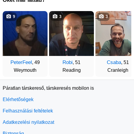
9
3
3
PeterFeel
Robi
Csaba
, 49
, 51
, 51
Weymouth
Reading
Cranleigh
Páratlan társkereső, társkeresés mobilon is
Elérhetőségek
Felhasználási feltételek
Adatkezelési nyilatkozat
Biztonság