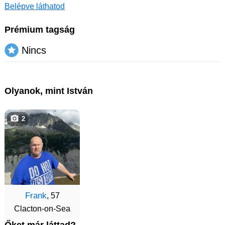
Belépve láthatod
Prémium tagság
Nincs
Olyanok, mint István
2
Frank
, 57
Clacton-on-Sea
Őket már láttad?