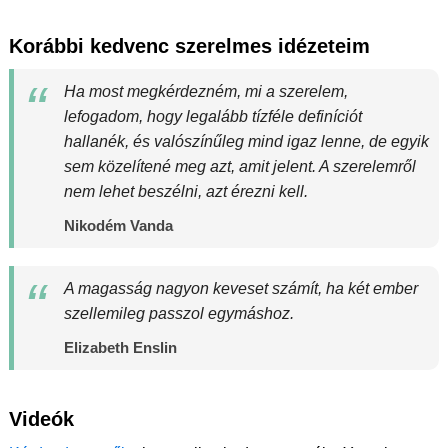
Korábbi kedvenc szerelmes idézeteim
Ha most megkérdezném, mi a szerelem,
lefogadom, hogy legalább tízféle definíciót
hallanék, és valószínűleg mind igaz lenne, de egyik
sem közelítené meg azt, amit jelent. A szerelemről
nem lehet beszélni, azt érezni kell.
Nikodém Vanda
A magasság nagyon keveset számít, ha két ember
szellemileg passzol egymáshoz.
Elizabeth Enslin
Videók