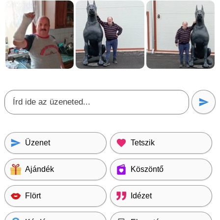
Üzenet
Tetszik
Ajándék
Köszöntő
Flört
Idézet