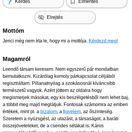
Kérdés
Elmentés
Elrejtés
Mottóm
Jenci még nem írta le, hogy mi a mottója.
Kérdezd meg!
Magamról
Leendő társam keresem. Nem egyszerű pár mondatban
bemutatkozni. Kizárólag komoly párkapcsolat céljából
regisztráltam. Pillanatnyilag a szokásosnál kíváncsibb
természetű vagyok. Azért jöttem az oldalra hogy
megismerjek másokat, egy kis beszélgetésből nem lehet baj,
a többit meg majd meglátjuk. Fontosak számomra az emberi
értékek, mint pl. a
bizalom
, a
figyelem
, az őszinteség.
Szeretem a nyüzsgést, az utazást, a társaságot, a baráti
összejöveteleket, de a csendes sétákat is. Káros