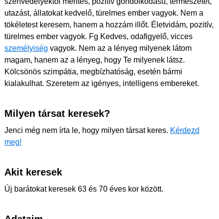
szenvedélyektől mentes, pozitív gondolkodású, természetet,
utazást, állatokat kedvelő, türelmes ember vagyok. Nem a
tökéletest keresem, hanem a hozzám illőt. Életvidám, pozitív,
türelmes ember vagyok. Fg Kedves, odafigyelő, vicces
személyiség
vagyok. Nem az a lényeg milyenek látom
magam, hanem az a lényeg, hogy Te milyenek látsz.
Kölcsönös szimpátia, megbízhatóság, esetén bármi
kialakulhat. Szeretem az igényes, intelligens embereket.
Milyen társat keresek?
Jenci még nem írta le, hogy milyen társat keres.
Kérdezd
meg!
Akit keresek
Új barátokat keresek 63 és 70 éves kor között.