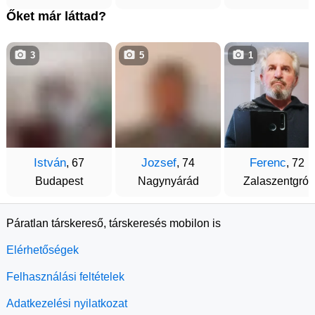
Őket már láttad?
3
5
1
István
Jozsef
Ferenc
, 67
, 74
, 72
Budapest
Nagynyárád
Zalaszentgrót
Páratlan társkereső, társkeresés mobilon is
Elérhetőségek
Felhasználási feltételek
Adatkezelési nyilatkozat