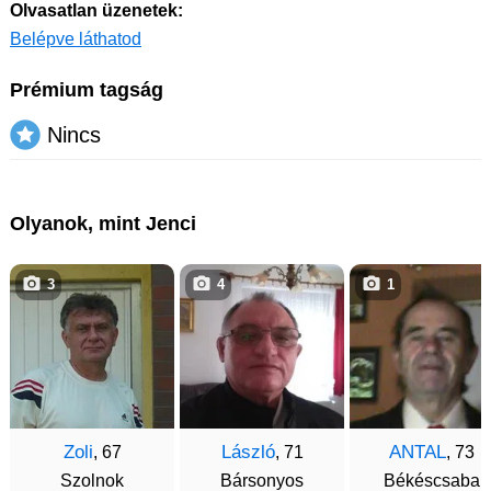
Olvasatlan üzenetek:
Belépve láthatod
Prémium tagság
Nincs
Olyanok, mint Jenci
3
4
1
Zoli
László
ANTAL
, 67
, 71
, 73
Szolnok
Bársonyos
Békéscsaba