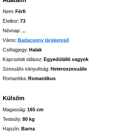
Adataim
Nem:
Férfi
Életkor:
73
Névnap:
...
Város:
Badacsony társkereső
Csillagjegy:
Halak
Kapcsolati státusz:
Egyedülálló vagyok
Szexuális irányultság:
Heteroszexuális
Romantika:
Romantikus
Külsőm
Magasság:
165 cm
Testsúly:
80 kg
Hajszín:
Barna