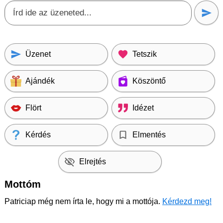
Üzenet
Tetszik
Ajándék
Köszöntő
Flört
Idézet
Kérdés
Elmentés
Elrejtés
Mottóm
Patriciap még nem írta le, hogy mi a mottója.
Kérdezd meg!