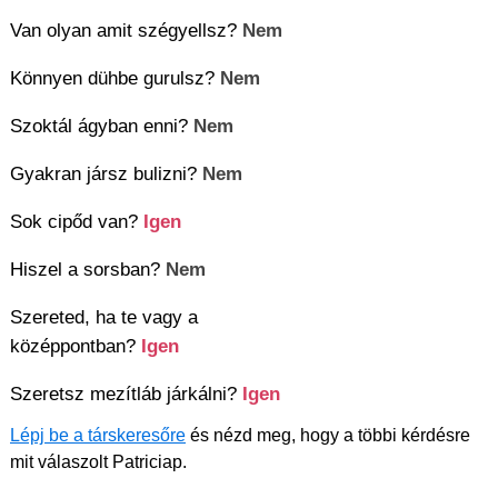
Van olyan amit szégyellsz?
Nem
Könnyen dühbe gurulsz?
Nem
Szoktál ágyban enni?
Nem
Gyakran jársz bulizni?
Nem
Sok cipőd van?
Igen
Hiszel a sorsban?
Nem
Szereted, ha te vagy a
középpontban?
Igen
Szeretsz mezítláb járkálni?
Igen
Lépj be a társkeresőre
és nézd meg, hogy a többi kérdésre
mit válaszolt Patriciap.