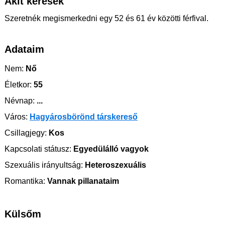
Akit keresek
Szeretnék megismerkedni egy 52 és 61 év közötti férfival.
Adataim
Nem:
Nő
Életkor:
55
Névnap:
...
Város:
Hagyárosbörönd társkereső
Csillagjegy:
Kos
Kapcsolati státusz:
Egyedülálló vagyok
Szexuális irányultság:
Heteroszexuális
Romantika:
Vannak pillanataim
Külsőm