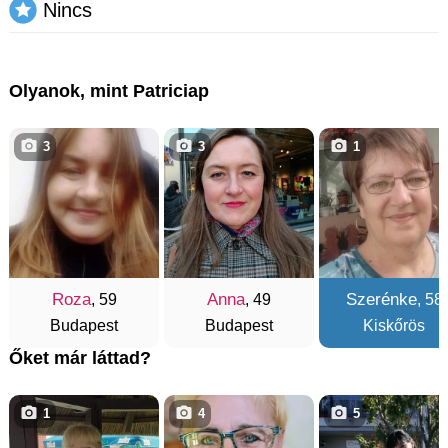
Nincs
Olyanok, mint Patriciap
3
3
1
Roza
Anna
Szerénke
, 59
, 49
, 58
Budapest
Budapest
Kiskőrös
Őket már láttad?
1
4
5