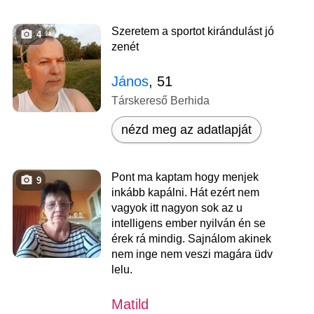
Szeretem a sportot kirándulást jó
4
zenét
János
, 51
Társkereső Berhida
nézd meg az adatlapját
Pont ma kaptam hogy menjek
9
inkább kapálni. Hát ezért nem
vagyok itt nagyon sok az u
intelligens ember nyilván én se
érek rá mindig. Sajnálom akinek
nem inge nem veszi magára üdv
lelu.
Matild