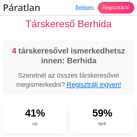
Belépés
Regisztráció
Társkereső Berhida
4
társkeresővel ismerkedhetsz
innen: Berhida
Szeretnél az összes társkeresővel
megismerkedni?
Regisztrálj ingyen!
41%
59%
nő
férfi