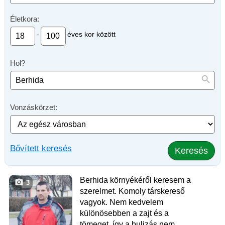
Életkora:
-
éves kor között
Hol?
Vonzáskörzet:
Bővített keresés
Keresés
Berhida környékéről keresem a
3
szerelmet. Komoly társkereső
vagyok. Nem kedvelem
különösebben a zajt és a
tömeget, így a bulizás nem