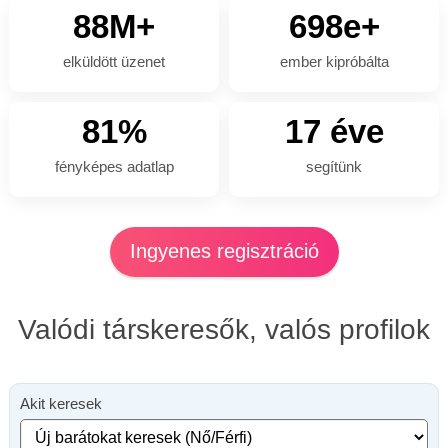
88M+
698e+
elküldött üzenet
ember kipróbálta
81%
17 éve
fényképes adatlap
segítünk
Ingyenes regisztráció
Valódi társkeresők, valós profilok
Akit keresek