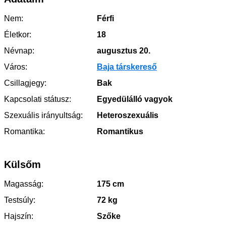
Nem:
Férfi
Életkor:
18
Névnap:
augusztus 20.
Város:
Baja társkereső
Csillagjegy:
Bak
Kapcsolati státusz:
Egyedülálló vagyok
Szexuális irányultság:
Heteroszexuális
Romantika:
Romantikus
Külsőm
Magasság:
175 cm
Testsúly:
72 kg
Hajszín:
Szőke