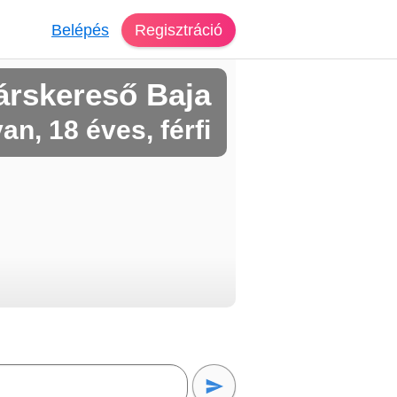
Belépés
Regisztráció
árskereső Baja
van, 18 éves, férfi