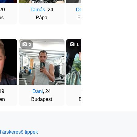
Tamás
Dominik
Áko
 20
, 24
, 22
ös
Pápa
Endrefalva
Veres
2
1
1
Dani
Tibi
Dáni
 19
, 24
, 24
en
Budapest
Budapest
Pá
Társkereső tippek