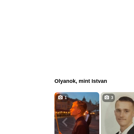
Olyanok, mint Istvan
1
3