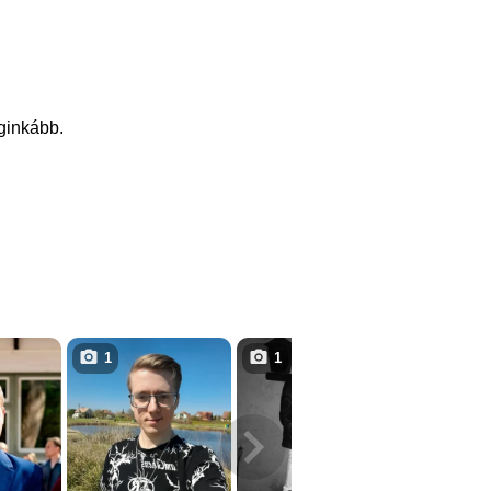
eginkább.
1
1
3