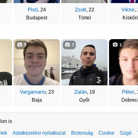
Pisti
Zsolt
Viktor
, 24
, 22
,
Budapest
Törtel
Kiskőr
5
3
1
Vargamario
Zalán
Péter
4
, 23
, 19
,
Baja
Győr
Debrec
lon is
elek
Adatkezelési nyilatkozat
Biztonság
Cookie
Súgó