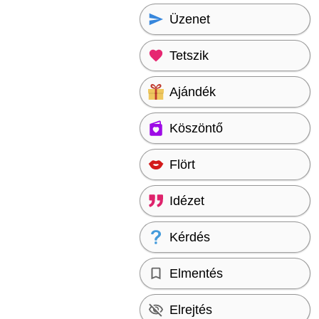
Üzenet
Tetszik
Ajándék
Köszöntő
Flört
Idézet
Kérdés
Elmentés
Elrejtés