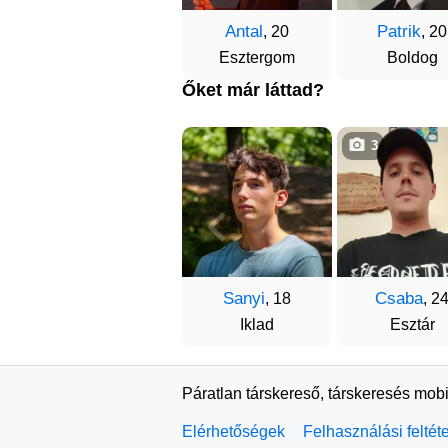
Antal
Patrik
, 20
, 20
Esztergom
Boldog
Őket már láttad?
3
Sanyi
Csaba
, 18
, 2
Iklad
Esztár
Páratlan társkereső, társkeresés mobi
Elérhetőségek
Felhasználási feltét