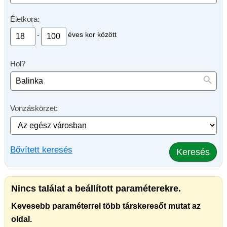
Életkora:
-
éves kor között
Hol?
Vonzáskörzet:
Bővített keresés
Keresés
Nincs találat a beállított paraméterekre.
Kevesebb paraméterrel több társkeresőt mutat az
oldal.