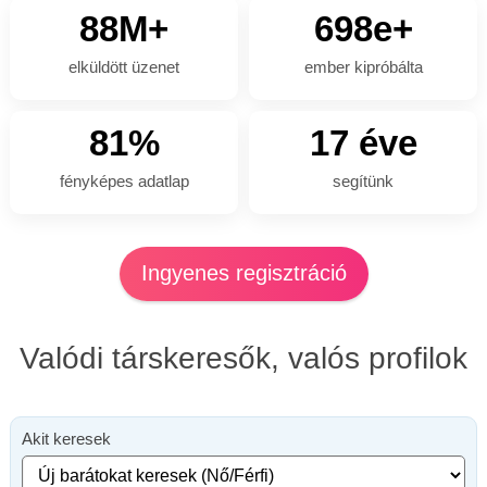
88M+
698e+
elküldött üzenet
ember kipróbálta
81%
17 éve
fényképes adatlap
segítünk
Ingyenes regisztráció
Valódi társkeresők, valós profilok
Akit keresek