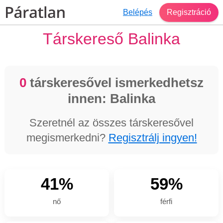
Belépés
Regisztráció
Társkereső Balinka
0
társkeresővel ismerkedhetsz
innen: Balinka
Szeretnél az összes társkeresővel
megismerkedni?
Regisztrálj ingyen!
41%
59%
nő
férfi