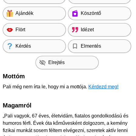
Ajándék
Köszöntő
Flört
Idézet
Kérdés
Elmentés
Elrejtés
Mottóm
Pali még nem írta le, hogy mi a mottója.
Kérdezd meg!
Magamról
„Pali vagyok, 67 éves, életvidám, fiatalos gondolkodású és
humoros férfi. Évek óta kőművesként dolgozom, a kemény
fizikai munkát sosem féltem elvégezni, szeretek aktív lenni