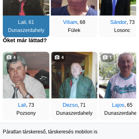
Lali
Viliam
Sándor
, 61
, 68
, 73
Dunaszerdahely
Fülek
Losonc
Őket már láttad?
4
4
1
Lali
Dezso
Lajos
, 73
, 71
, 65
Pozsony
Dunaszerdahely
Dunaszerdahel
Páratlan társkereső, társkeresés mobilon is