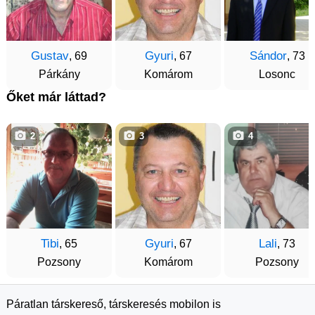
Gustav
Gyuri
Sándor
, 69
, 67
, 73
Párkány
Komárom
Losonc
Őket már láttad?
2
3
4
Tibi
Gyuri
Lali
, 65
, 67
, 73
Pozsony
Komárom
Pozsony
Páratlan társkereső, társkeresés mobilon is