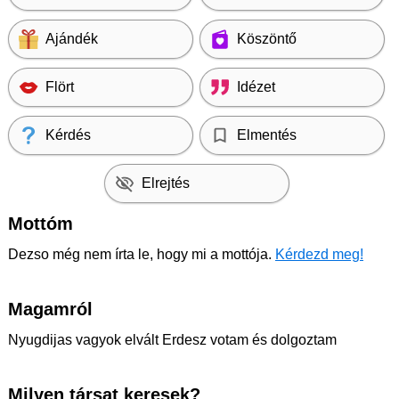
Ajándék
Köszöntő
Flört
Idézet
Kérdés
Elmentés
Elrejtés
Mottóm
Dezso még nem írta le, hogy mi a mottója.
Kérdezd meg!
Magamról
Nyugdijas vagyok elvált Erdesz votam és dolgoztam
Milyen társat keresek?