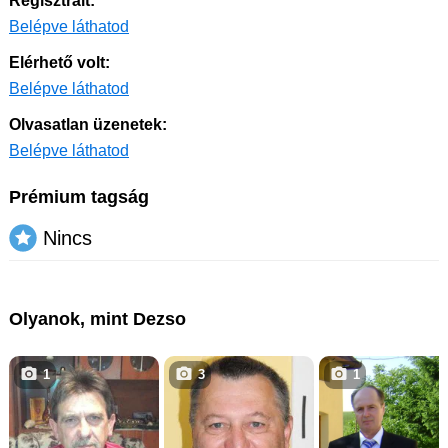
Regisztrált:
Belépve láthatod
Elérhető volt:
Belépve láthatod
Olvasatlan üzenetek:
Belépve láthatod
Prémium tagság
Nincs
Olyanok, mint Dezso
1
3
1