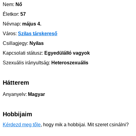
Nem:
Nő
Életkor:
57
Névnap:
május 4.
Város:
Szilas társkereső
Csillagjegy:
Nyilas
Kapcsolati státusz:
Egyedülálló vagyok
Szexuális irányultság:
Heteroszexuális
Hátterem
Anyanyelv:
Magyar
Hobbijaim
Kérdezd meg tőle
, hogy mik a hobbijai. Mit szeret csinálni?