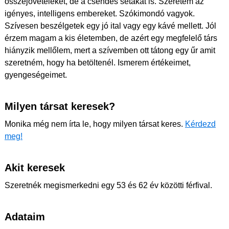
összejöveteleket, de a csendes sétákat is. Szeretem az
igényes, intelligens embereket. Szókimondó vagyok.
Szívesen beszélgetek egy jó ital vagy egy kávé mellett. Jól
érzem magam a kis életemben, de azért egy megfelelő társ
hiányzik mellőlem, mert a szívemben ott tátong egy űr amit
szeretném, hogy ha betöltenél. Ismerem értékeimet,
gyengeségeimet.
Milyen társat keresek?
Monika még nem írta le, hogy milyen társat keres.
Kérdezd
meg!
Akit keresek
Szeretnék megismerkedni egy 53 és 62 év közötti férfival.
Adataim