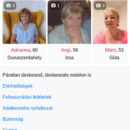
3
1
3
Adrianna
Angi
Márti
, 60
, 56
, 53
Dunaszerdahely
Izsa
Gúta
Páratlan társkereső, társkeresés mobilon is
Elérhetőségek
Felhasználási feltételek
Adatkezelési nyilatkozat
Biztonság