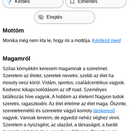
Kérdés
Elmentés
Elrejtés
Mottóm
Monika még nem írta le, hogy mi a mottója.
Kérdezd meg!
Magamról
Szilas környékén keresem magamnak a szerelmet.
Szeretem az életet, szeretek nevetni, szebb az élet ha
mosoly vesz körül. Vidám, sportos, családcentrikus vagyok.
Kedvenc kikapcsolódásom az off road. Személyes
találkozás híve vagyok. A hobbim az életem! Nagyon tudok
szeretni, ragaszkodni. Az élet értelme az élet maga. Őszinte,
szeretetreméltó és szeretetre vágyó komoly
társkereső
vagyok. Vannak terveim, de egyedül nehéz véghez vinni.
Szeretem a nyüzsgést, az utazást, a társaságot, a baráti