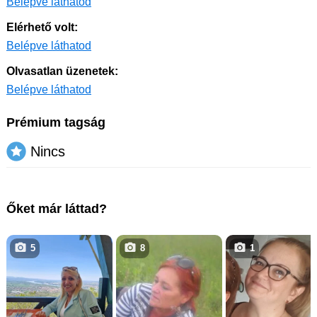
Belépve láthatod
Elérhető volt:
Belépve láthatod
Olvasatlan üzenetek:
Belépve láthatod
Prémium tagság
Nincs
Őket már láttad?
5
8
1