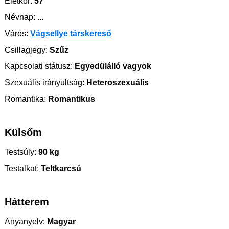
Életkor:
57
Névnap:
...
Város:
Vágsellye társkereső
Csillagjegy:
Szűz
Kapcsolati státusz:
Egyedülálló vagyok
Szexuális irányultság:
Heteroszexuális
Romantika:
Romantikus
Külsőm
Testsúly:
90 kg
Testalkat:
Teltkarcsú
Hátterem
Anyanyelv:
Magyar