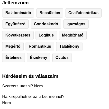
Jellemzőim
Balatonimádó
Becsületes
Családcentrikus
Együttérző
Gondoskodó
Igazságos
Következetes
Logikus
Megbízható
Megértő
Romantikus
Találékony
Értelmes
Érzékeny
Óvatos
Kérdéseim és válaszaim
Szeretsz utazni?
Nem
Ha kirepülhetnél az űrbe, mennél?
Nem