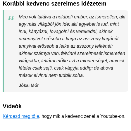
Korábbi kedvenc szerelmes idézetem
Meg volt találva a holdbeli ember, az ismeretlen, aki
egy más világból jön ide; aki egyebet is tud, mint
inni, kártyázni, lovagolni és verekedni, akinek
amennyivel erősebb a karja az asszony karjánál,
annyival erősebb a lelke az asszony lelkénél;
akinek szárnya van, felvinni szerelmesét ismeretlen
világokba; feltárni előtte azt a mindenséget, aminek
lételét csak sejti, csak vágyja eddig; de ahová
mások elvinni nem tudták soha.
Jókai Mór
Videók
Kérdezd meg tőle
, hogy mik a kedvenc zenéi a Youtube-on.