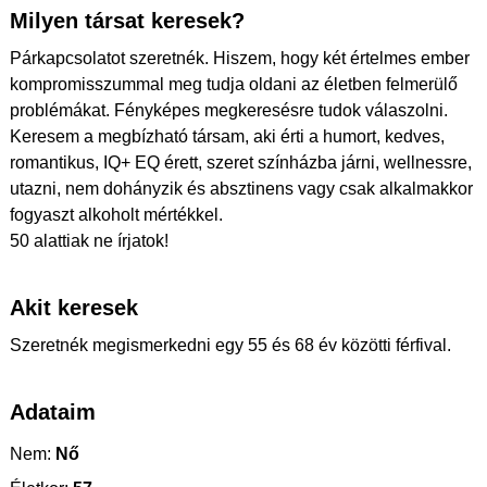
Milyen társat keresek?
Párkapcsolatot szeretnék. Hiszem, hogy két értelmes ember
kompromisszummal meg tudja oldani az életben felmerülő
problémákat. Fényképes megkeresésre tudok válaszolni.
Keresem a megbízható társam, aki érti a humort, kedves,
romantikus, IQ+ EQ érett, szeret színházba járni, wellnessre,
utazni, nem dohányzik és absztinens vagy csak alkalmakkor
fogyaszt alkoholt mértékkel.
50 alattiak ne írjatok!
Akit keresek
Szeretnék megismerkedni egy 55 és 68 év közötti férfival.
Adataim
Nem:
Nő