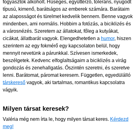
fogyasztok alkoholt. Hűséges, együttérző, toleráns, nyugodt
típusú, kimenő, barátságos az emberek számára. Barátaim
az alaposságot és türelmet kedvelik bennem. Benne vagyok
mindenben, ami normális. Hobbim a fotózás, a biciklizés és
a városnézés. Szeretem az állatokat, főleg a kutyákat,
cicákat, állatbarát vagyok. Elengedhetetlen a
humor
, hiszen
szerintem az egy fokmérő egy kapcsolaton belül, hogy
mennyit nevetünk a párunkkal. Szívesen ismerkedek,
beszélgetek. Kedvenc elfoglaltságaim a biciklizés a virág
gondozás és zenehallgatás. Őszintén szeretni, és szeretve
lenni. Barátomat, páromat keresem. Független, egyedülálló
társkereső
vagyok, aki tartalmas, romantikus kapcsolatra
vágyik.
Milyen társat keresek?
Valéria még nem írta le, hogy milyen társat keres.
Kérdezd
meg!