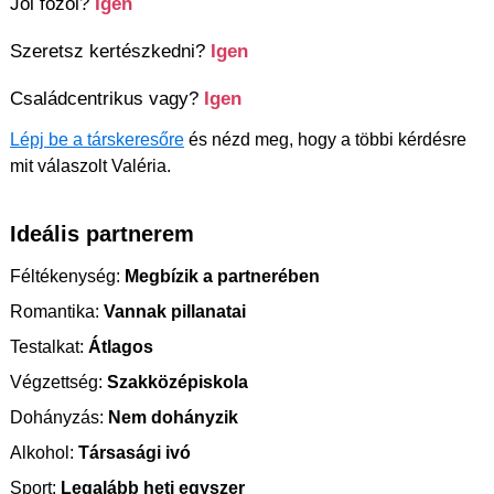
Jól főzöl?
Igen
Szeretsz kertészkedni?
Igen
Családcentrikus vagy?
Igen
Lépj be a társkeresőre
és nézd meg, hogy a többi kérdésre
mit válaszolt Valéria.
Ideális partnerem
Féltékenység:
Megbízik a partnerében
Romantika:
Vannak pillanatai
Testalkat:
Átlagos
Végzettség:
Szakközépiskola
Dohányzás:
Nem dohányzik
Alkohol:
Társasági ivó
Sport:
Legalább heti egyszer