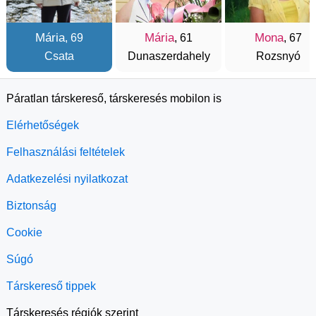
Mária
Mária
Mona
, 69
, 61
, 67
Csata
Dunaszerdahely
Rozsnyó
Páratlan társkereső, társkeresés mobilon is
Elérhetőségek
Felhasználási feltételek
Adatkezelési nyilatkozat
Biztonság
Cookie
Súgó
Társkereső tippek
Társkeresés régiók szerint