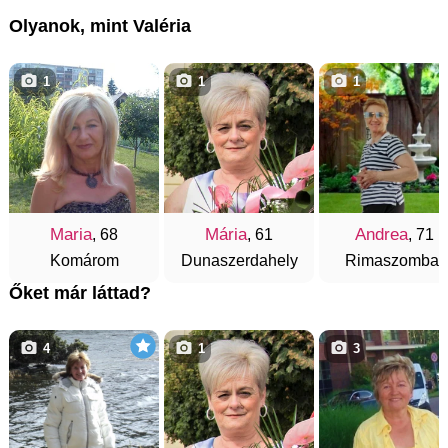
Olyanok, mint Valéria
1
1
1
Maria
Mária
Andrea
, 68
, 61
, 71
Komárom
Dunaszerdahely
Rimaszombat
Őket már láttad?
4
1
3