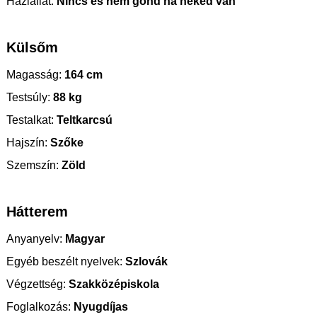
Háziállat:
Nincs és nem gond ha neked van
Külsőm
Magasság:
164 cm
Testsúly:
88 kg
Testalkat:
Teltkarcsú
Hajszín:
Szőke
Szemszín:
Zöld
Hátterem
Anyanyelv:
Magyar
Egyéb beszélt nyelvek:
Szlovák
Végzettség:
Szakközépiskola
Foglalkozás:
Nyugdíjas