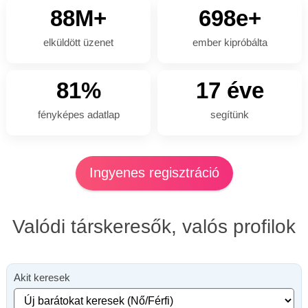
88M+
698e+
elküldött üzenet
ember kipróbálta
81%
17 éve
fényképes adatlap
segítünk
Ingyenes regisztráció
Valódi társkeresők, valós profilok
Akit keresek