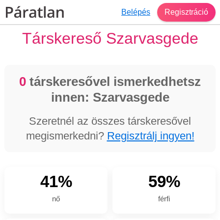
Belépés
Regisztráció
Társkereső Szarvasgede
0
társkeresővel ismerkedhetsz
innen: Szarvasgede
Szeretnél az összes társkeresővel
megismerkedni?
Regisztrálj ingyen!
41%
59%
nő
férfi