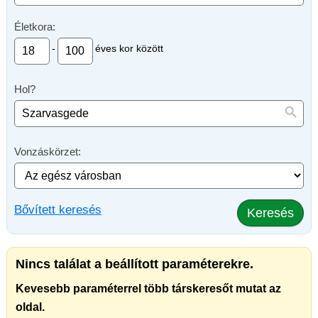
Életkora:
-
éves kor között
Hol?
Vonzáskörzet:
Bővített keresés
Keresés
Nincs találat a beállított paraméterekre.
Kevesebb paraméterrel több társkeresőt mutat az
oldal.