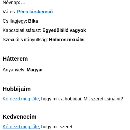
Névnap:
...
Város:
Pécs társkereső
Csillagjegy:
Bika
Kapcsolati státusz:
Egyedülálló vagyok
Szexuális irányultság:
Heteroszexuális
Hátterem
Anyanyelv:
Magyar
Hobbijaim
Kérdezd meg tőle
, hogy mik a hobbijai. Mit szeret csinálni?
Kedvenceim
Kérdezd meg tőle
, hogy mit szeret.