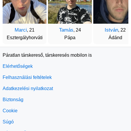
Marci
Tamás
István
, 21
, 24
, 22
Esztergályhorváti
Pápa
Ádánd
Páratlan társkereső, társkeresés mobilon is
Elérhetőségek
Felhasználási feltételek
Adatkezelési nyilatkozat
Biztonság
Cookie
Súgó