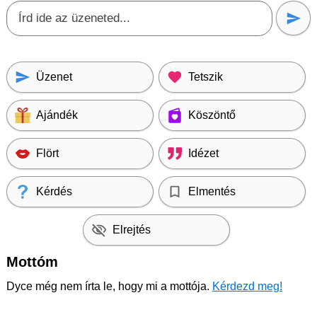
Üzenet
Tetszik
Ajándék
Köszöntő
Flört
Idézet
Kérdés
Elmentés
Elrejtés
Mottóm
Dyce még nem írta le, hogy mi a mottója.
Kérdezd meg!