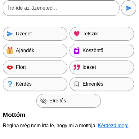
Üzenet
Tetszik
Ajándék
Köszöntő
Flört
Idézet
Kérdés
Elmentés
Elrejtés
Mottóm
Regina még nem írta le, hogy mi a mottója.
Kérdezd meg!