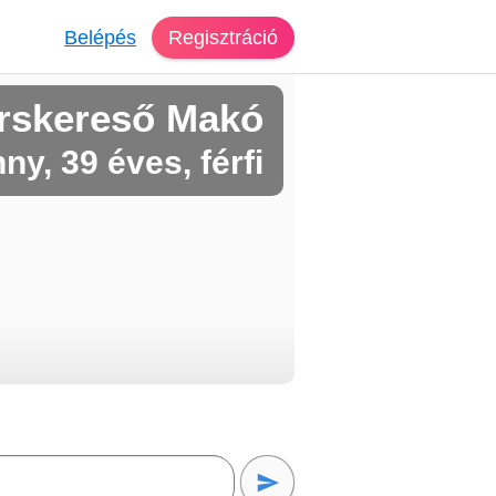
Belépés
Regisztráció
rskereső Makó
ny, 39 éves, férfi