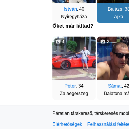
István
Balázs
, 40
, 3
Nyíregyháza
Ajka
Őket már láttad?
4
2
Péter
Sámat
, 34
, 4
Zalaegerszeg
Balatonalmá
Páratlan társkereső, társkeresés mobi
Elérhetőségek
Felhasználási feltét