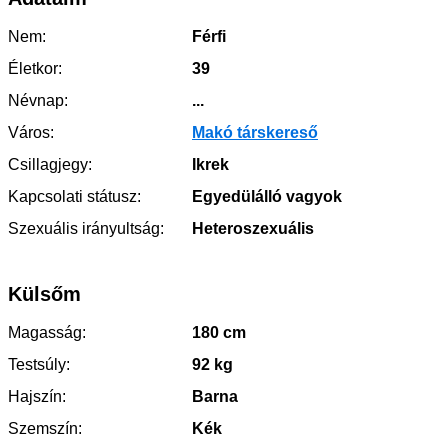
Nem:
Férfi
Életkor:
39
Névnap:
...
Város:
Makó társkereső
Csillagjegy:
Ikrek
Kapcsolati státusz:
Egyedülálló vagyok
Szexuális irányultság:
Heteroszexuális
Külsőm
Magasság:
180 cm
Testsúly:
92 kg
Hajszín:
Barna
Szemszín:
Kék