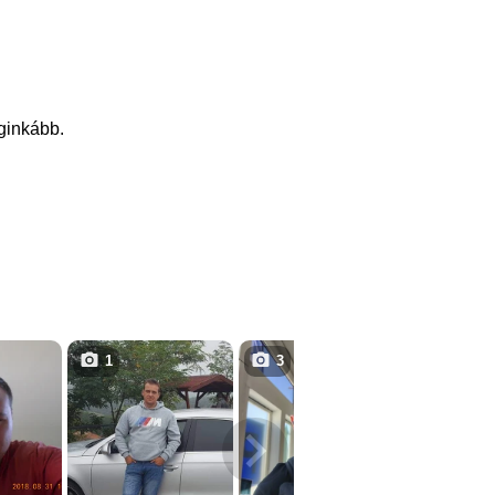
eginkább.
1
3
3