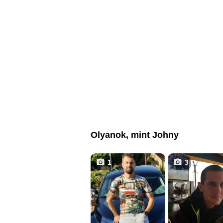
Olyanok, mint Johny
1
3