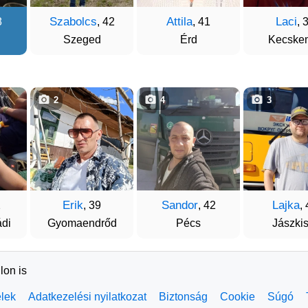
Szabolcs
Attila
Laci
8
, 42
, 41
, 
Szeged
Érd
Kecske
2
4
3
Erik
Sandor
Lajka
2
, 39
, 42
,
di
Gyomaendrőd
Pécs
Jászkis
lon is
elek
Adatkezelési nyilatkozat
Biztonság
Cookie
Súgó