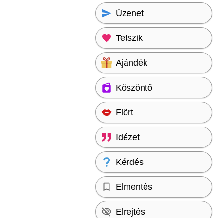
Üzenet
Tetszik
Ajándék
Köszöntő
Flört
Idézet
Kérdés
Elmentés
Elrejtés