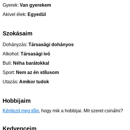
Gyerek:
Van gyerekem
Akivel élek:
Egyedül
Szokásaim
Dohányzás:
Társasági dohányos
Alkohol:
Társasági ivó
Buli:
Néha barátokkal
Sport:
Nem az én stílusom
Utazás:
Amikor tudok
Hobbijaim
Kérdezd meg tőle
, hogy mik a hobbijai. Mit szeret csinálni?
Kedvenceim