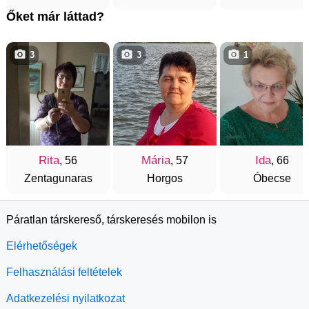
Őket már láttad?
3
3
1
Rita
Mária
Ida
, 56
, 57
, 66
Zentagunaras
Horgos
Óbecse
Páratlan társkereső, társkeresés mobilon is
Elérhetőségek
Felhasználási feltételek
Adatkezelési nyilatkozat