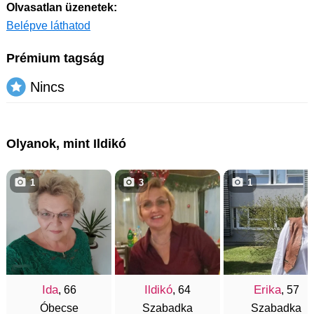
Olvasatlan üzenetek:
Belépve láthatod
Prémium tagság
Nincs
Olyanok, mint Ildikó
1
3
1
Ida
Ildikó
Erika
, 66
, 64
, 57
Óbecse
Szabadka
Szabadka