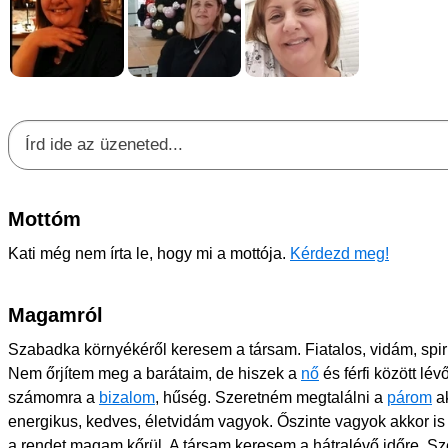
Mottóm
Kati még nem írta le, hogy mi a mottója.
Kérdezd meg!
Magamról
Szabadka környékéről keresem a társam. Fiatalos, vidám, spiri
Nem őrjítem meg a barátaim, de hiszek a
nő
és férfi között lé
számomra a
bizalom
, hűség. Szeretném megtalálni a
párom
ak
energikus, kedves, életvidám vagyok. Őszinte vagyok akkor is
a rendet magam kőrül. A társam keresem a hátralévő időre. Sze