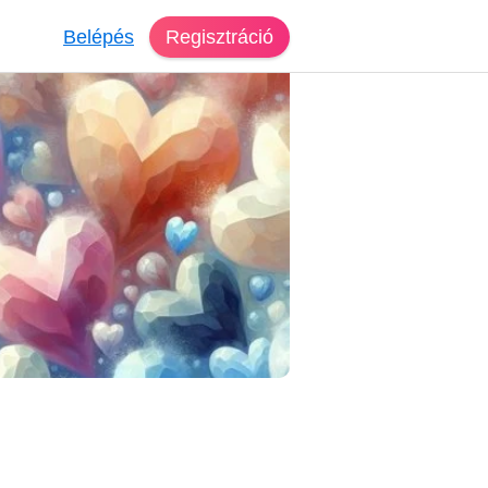
Belépés
Regisztráció
reső Szabadka
Kati, 56 éves, nő