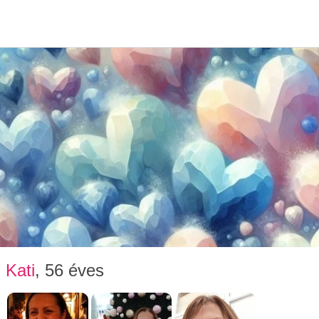
Társke
Kati
, 56 éves