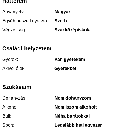
Hátterem
Anyanyelv:
Magyar
Egyéb beszélt nyelvek:
Szerb
Végzettség:
Szakközépiskola
Családi helyzetem
Gyerek:
Van gyerekem
Akivel élek:
Gyerekkel
Szokásaim
Dohányzás:
Nem dohányzom
Alkohol:
Nem iszom alkoholt
Buli:
Néha barátokkal
Sport:
Legalább heti egyszer