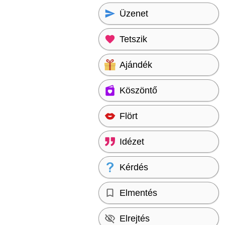
Üzenet
Tetszik
Ajándék
Köszöntő
Flört
Idézet
Kérdés
Elmentés
Elrejtés