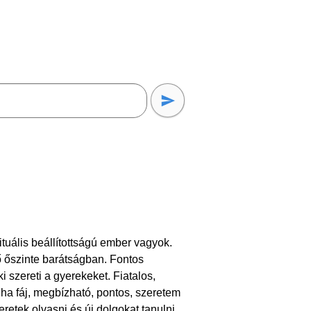
tuális beállítottságú ember vagyok.
vő őszinte barátságban. Fontos
i szereti a gyerekeket. Fiatalos,
 ha fáj, megbízható, pontos, szeretem
retek olvasni és új dolgokat tanulni.