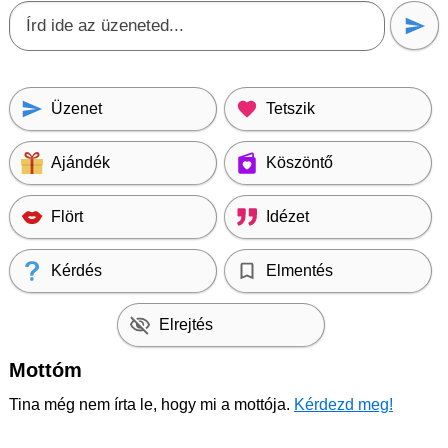
Üzenet
Tetszik
Ajándék
Köszöntő
Flört
Idézet
Kérdés
Elmentés
Elrejtés
Mottóm
Tina még nem írta le, hogy mi a mottója.
Kérdezd meg!