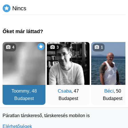
Nincs
Őket már láttad?
4
3
1
Toommy
Csaba
Béci
, 48
, 47
, 50
Budapest
Budapest
Budapest
Páratlan társkereső, társkeresés mobilon is
Elérhetőségek