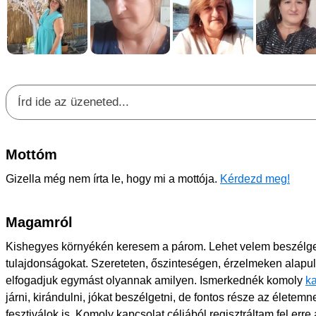
Mottóm
Gizella még nem írta le, hogy mi a mottója.
Kérdezd meg!
Magamról
Kishegyes környékén keresem a párom. Lehet velem beszélget
tulajdonságokat. Szereteten, őszinteségen, érzelmeken alapul
elfogadjuk egymást olyannak amilyen. Ismerkednék komoly
k
járni, kirándulni, jókat beszélgetni, de fontos része az életem
fesztiválok is. Komoly kapcsolat céljából regisztráltam fel erre