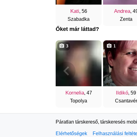
Kati
Andrea
, 56
, 4
Szabadka
Zenta
Őket már láttad?
3
1
Kornelia
Ildikó
, 47
, 59
Topolya
Csantavé
Páratlan társkereső, társkeresés mobi
Elérhetőségek
Felhasználási feltét