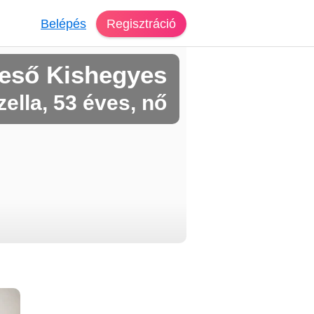
Belépés
Regisztráció
reső Kishegyes
zella, 53 éves, nő