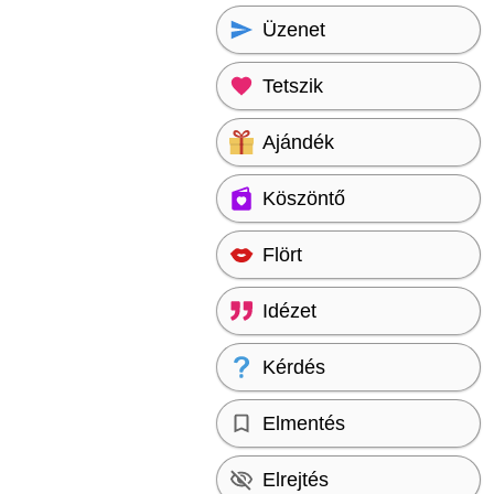
Üzenet
Tetszik
Ajándék
Köszöntő
Flört
Idézet
Kérdés
Elmentés
Elrejtés