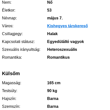
Nem:
Nő
Életkor:
53
Névnap:
május 7.
Város:
Kishegyes társkereső
Csillagjegy:
Halak
Kapcsolati státusz:
Egyedülálló vagyok
Szexuális irányultság:
Heteroszexuális
Romantika:
Romantikus
Külsőm
Magasság:
165 cm
Testsúly:
90 kg
Hajszín:
Barna
Szemszín:
Barna