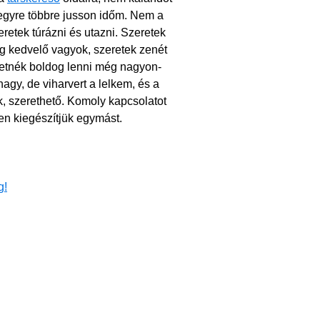
 egyre többre jusson időm. Nem a
etek túrázni és utazni. Szeretek
ág kedvelő vagyok, szeretek zenét
eretnék boldog lenni még nagyon-
agy, de viharvert a lelkem, és a
, szerethető. Komoly kapcsolatot
en kiegészítjük egymást.
g!