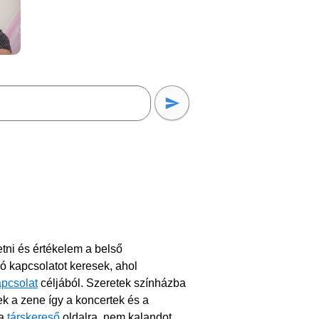
ni és értékelem a belső
ó kapcsolatot keresek, ahol
apcsolat
céljából. Szeretek színházba
nek a zene így a koncertek és a
 a
társkereső
oldalra, nem kalandot