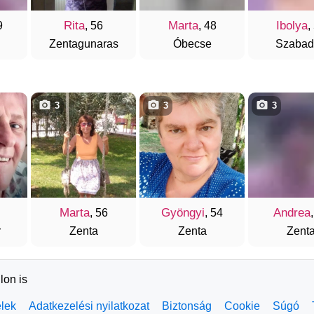
Rita
Marta
Ibolya
9
, 56
, 48
,
Zentagunaras
Óbecse
Szabad
3
3
3
Marta
Gyöngyi
Andrea
, 56
, 54
r
Zenta
Zenta
Zent
lon is
elek
Adatkezelési nyilatkozat
Biztonság
Cookie
Súgó