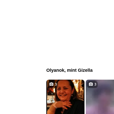
Olyanok, mint Gizella
3
3