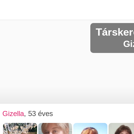
Társke
Gi
Gizella
, 53 éves