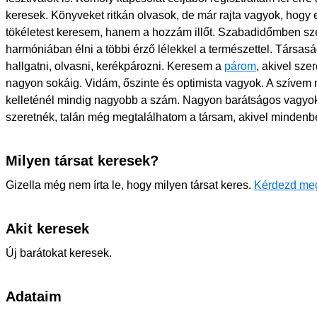
keresek. Könyveket ritkán olvasok, de már rajta vagyok, hogy
tökéletest keresem, hanem a hozzám illőt. Szabadidőmben szer
harmóniában élni a többi érző lélekkel a természettel. Társas
hallgatni, olvasni, kerékpározni. Keresem a
párom
, akivel sz
nagyon sokáig. Vidám, őszinte és optimista vagyok. A szívem n
kelleténél mindig nagyobb a szám. Nagyon barátságos vagyok
szeretnék, talán még megtalálhatom a társam, akivel mindenb
Milyen társat keresek?
Gizella még nem írta le, hogy milyen társat keres.
Kérdezd me
Akit keresek
Új barátokat keresek.
Adataim