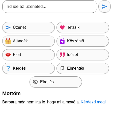
Üzenet
Tetszik
Ajándék
Köszöntő
Flört
Idézet
Kérdés
Elmentés
Elrejtés
Mottóm
Barbara még nem írta le, hogy mi a mottója.
Kérdezd meg!