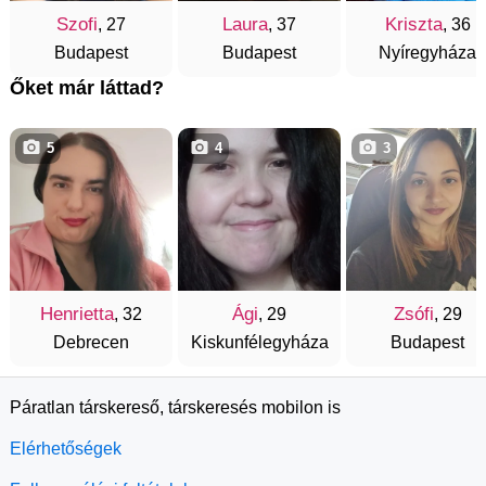
Szofi
Laura
Kriszta
, 27
, 37
, 36
Budapest
Budapest
Nyíregyháza
Őket már láttad?
5
4
3
Henrietta
Ági
Zsófi
, 32
, 29
, 29
Debrecen
Kiskunfélegyháza
Budapest
Páratlan társkereső, társkeresés mobilon is
Elérhetőségek