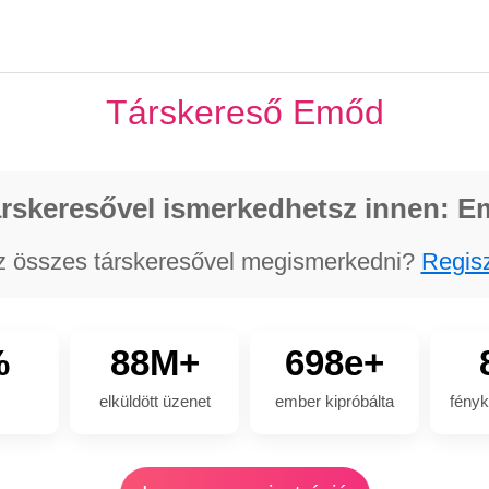
Társkereső Emőd
rskeresővel ismerkedhetsz innen: 
z összes társkeresővel megismerkedni?
Regisz
%
88M+
698e+
elküldött üzenet
ember kipróbálta
fényk