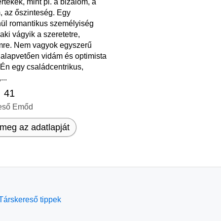
rtékek, mint pl. a bizalom, a
, az őszinteség. Egy
nül romantikus személyiség
aki vágyik a szeretetre,
mre. Nem vagyok egyszerű
 alapvetően vidám és optimista
Én egy családcentrikus,
...
, 41
eső Emőd
meg az adatlapját
Társkereső tippek