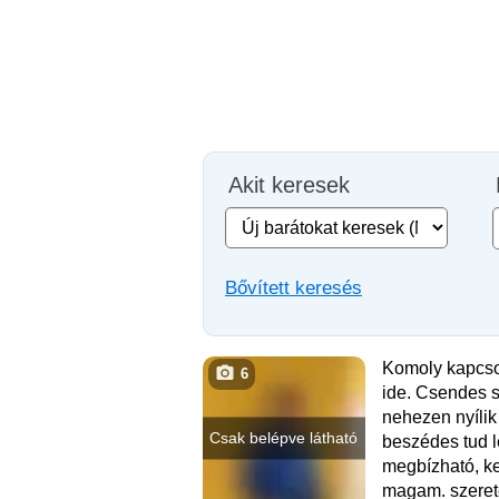
Akit keresek
Bővített keresés
Komoly kapcsol
6
ide. Csendes 
nehezen nyílik
Csak belépve látható
beszédes tud l
megbízható, k
magam. szerete