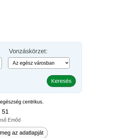
Vonzáskörzet:
Keresés
.egészség centrikus.
, 51
eső Emőd
meg az adatlapját