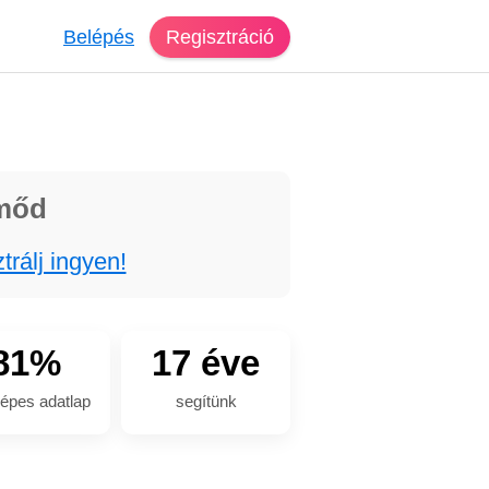
Belépés
Regisztráció
Emőd
trálj ingyen!
81%
17 éve
épes adatlap
segítünk