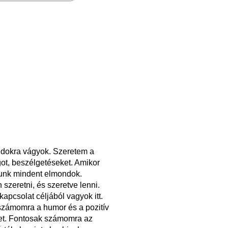
ndokra vágyok. Szeretem a
ot, beszélgetéseket. Amikor
zunk mindent elmondok.
 szeretni, és szeretve lenni.
apcsolat céljából vagyok itt.
számomra a humor és a pozitív
et. Fontosak számomra az