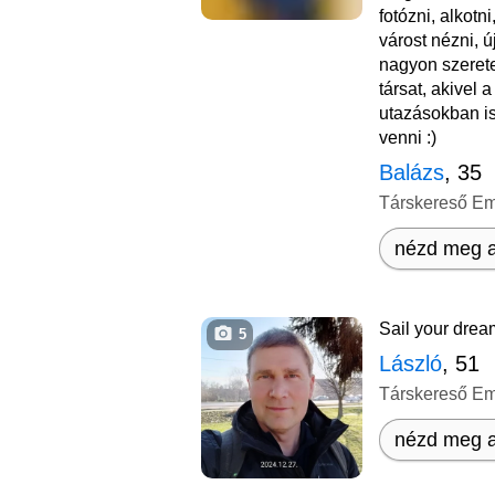
fotózni, alkotn
várost nézni, 
nagyon szerete
társat, akivel 
utazásokban is
venni :)
Balázs
, 35
Társkereső E
nézd meg a
️Sail your drea
5
László
, 51
Társkereső E
nézd meg a