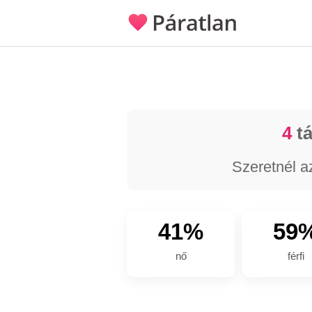
4
tá
Szeretnél a
41%
59
nő
férfi