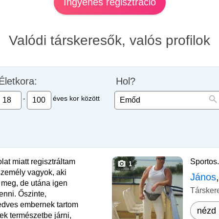
Ingyenes regisztráció
Valódi társkeresők, valós profilok
Életkora:
Hol?
-
éves kor között
at miatt regisztráltam
Sportos
1
személy vagyok, aki
János
 meg, de utána igen
Társker
enni. Őszinte,
edves embernek tartom
nézd 
k természetbe járni,