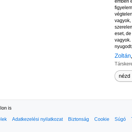
emberi é
figyelem
végtele
vagyok, 
szerele
eset, de
vagyok. 
nyugodt,
Zoltán
Társker
nézd 
lon is
elek
Adatkezelési nyilatkozat
Biztonság
Cookie
Súgó