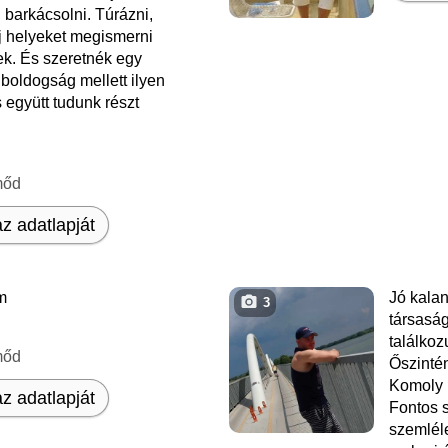
i, barkácsolni. Túrázni,
új helyeket megismerni
k. És szeretnék egy
a boldogság mellett ilyen
 együtt tudunk részt
mőd
z adatlapját
m️
Jó kala
3
társaság
találko
mőd
Őszintén
Komoly k
z adatlapját
Fontos 
szemlél