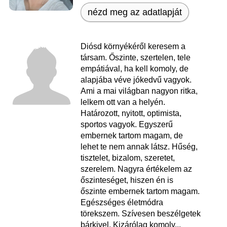
nézd meg az adatlapját
Diósd környékéről keresem a
társam. Őszinte, szertelen, tele
empátiával, ha kell komoly, de
alapjába véve jókedvű vagyok.
Ami a mai világban nagyon ritka,
lelkem ott van a helyén.
Határozott, nyitott, optimista,
sportos vagyok. Egyszerű
embernek tartom magam, de
lehet te nem annak látsz. Hűség,
tisztelet, bizalom, szeretet,
szerelem. Nagyra értékelem az
őszinteséget, hiszen én is
őszinte embernek tartom magam.
Egészséges életmódra
törekszem. Szívesen beszélgetek
bárkivel. Kizárólag komoly...