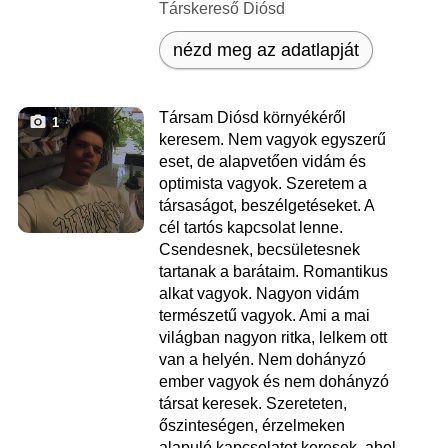
Társkereső Diósd
nézd meg az adatlapját
Társam Diósd környékéről
1
keresem. Nem vagyok egyszerű
eset, de alapvetően vidám és
optimista vagyok. Szeretem a
társaságot, beszélgetéseket. A
cél tartós kapcsolat lenne.
Csendesnek, becsületesnek
tartanak a barátaim. Romantikus
alkat vagyok. Nagyon vidám
természetű vagyok. Ami a mai
világban nagyon ritka, lelkem ott
van a helyén. Nem dohányzó
ember vagyok és nem dohányzó
társat keresek. Szereteten,
őszinteségen, érzelmeken
alapuló kapcsolatot keresek, ahol