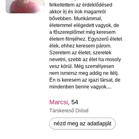
felkeltettem az érdeklődésed
akkor írj és írok magamról
bővebben. Munkámmal,
életemmel elégedett vagyok, de
a főszereplőmet még keresem
életem filmjéhez. Egyszerű életet
élek, ehhez keresem párom.
Szeretem az életet, szeretek
nevetni, szebb az élet ha mosoly
vesz körül. Még személyesen
nem ismersz meg addig ne ítélj.
Én is keresem az igazi társat, de
mindenben benne vagyok....
Marcsi
, 54
Társkereső Diósd
nézd meg az adatlapját