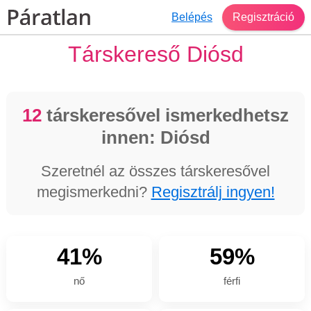
Belépés
Regisztráció
Társkereső Diósd
12
társkeresővel ismerkedhetsz
innen: Diósd
Szeretnél az összes társkeresővel
megismerkedni?
Regisztrálj ingyen!
41%
59%
nő
férfi