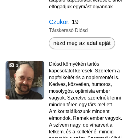
elfogadjuk egymást olyannak...
Czukor
, 19
Társkereső Diósd
nézd meg az adatlapját
Diósd környékén tartós
1
kapcsolatot keresek. Szeretem a
napfelkeltét és a naplementét is.
Kedves, közvetlen, humoros,
mosolygós, optimista ember
vagyok. Szeretve szeretnék lenni
minden téren egy társ mellett.
Amikor találkozunk mindent
elmondok. Remek ember vagyok.
A szívem nagy, de viharvert a
lelkem, és a kelleténél mindig