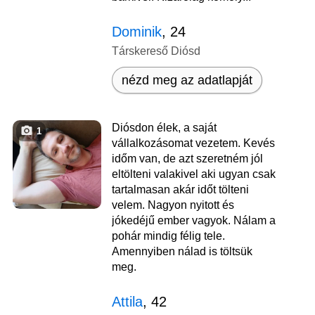
Dominik
, 24
Társkereső Diósd
nézd meg az adatlapját
Diósdon élek, a saját
1
vállalkozásomat vezetem. Kevés
időm van, de azt szeretném jól
eltölteni valakivel aki ugyan csak
tartalmasan akár időt tölteni
velem. Nagyon nyitott és
jókedéjű ember vagyok. Nálam a
pohár mindig félig tele.
Amennyiben nálad is töltsük
meg.
Attila
, 42