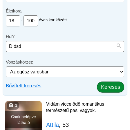
Életkora:
-
éves kor között
Hol?
Vonzáskörzet:
Bővített keresés
Keresés
Vidám,viccelődő,romantikus
1
természetű pasi vagyok.
Csak belépve
látható
Attila
, 53