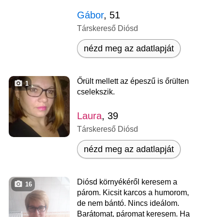
Gábor
, 51
Társkereső Diósd
nézd meg az adatlapját
Őrült mellett az épeszű is őrülten
1
cselekszik.
Laura
, 39
Társkereső Diósd
nézd meg az adatlapját
Diósd környékéről keresem a
16
párom. Kicsit karcos a humorom,
de nem bántó. Nincs ideálom.
Barátomat, páromat keresem. Ha