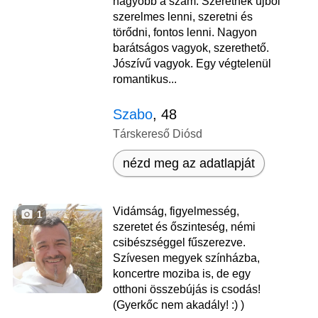
nagyobb a szám. Szeretnék újból
szerelmes lenni, szeretni és
törődni, fontos lenni. Nagyon
barátságos vagyok, szerethető.
Jószívű vagyok. Egy végtelenül
romantikus...
Szabo
, 48
Társkereső Diósd
nézd meg az adatlapját
Vidámság, figyelmesség,
1
szeretet és őszinteség, némi
csibészséggel fűszerezve.
Szívesen megyek színházba,
koncertre moziba is, de egy
otthoni összebújás is csodás!
(Gyerkőc nem akadály! :) )