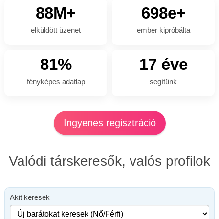
88M+
698e+
elküldött üzenet
ember kipróbálta
81%
17 éve
fényképes adatlap
segítünk
Ingyenes regisztráció
Valódi társkeresők, valós profilok
Akit keresek