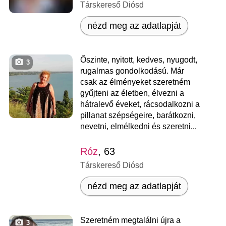
Társkereső Diósd
nézd meg az adatlapját
Őszinte, nyitott, kedves, nyugodt,
3
rugalmas gondolkodású. Már
csak az élményeket szeretném
gyűjteni az életben, élvezni a
hátralevő éveket, rácsodalkozni a
pillanat szépségeire, barátkozni,
nevetni, elmélkedni és szeretni...
Róz
, 63
Társkereső Diósd
nézd meg az adatlapját
Szeretném megtalálni újra a
3