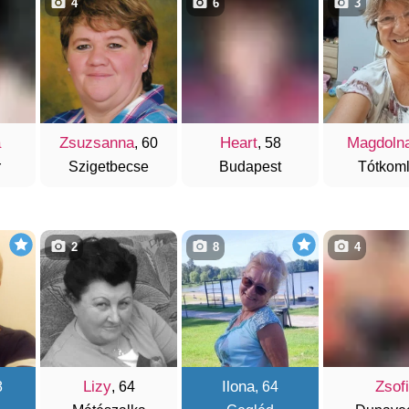
4
6
3
a
Zsuzsanna
Heart
Magdoln
, 60
, 58
r
Szigetbecse
Budapest
Tótkom
2
8
4
Lizy
Ilona
Zsofi
8
, 64
, 64