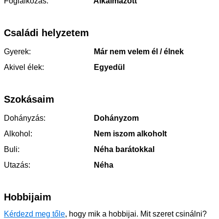
Foglalkozás:
Alkalmazott
Családi helyzetem
Gyerek:
Már nem velem él / élnek
Akivel élek:
Egyedül
Szokásaim
Dohányzás:
Dohányzom
Alkohol:
Nem iszom alkoholt
Buli:
Néha barátokkal
Utazás:
Néha
Hobbijaim
Kérdezd meg tőle
, hogy mik a hobbijai. Mit szeret csinálni?