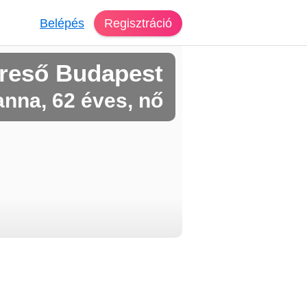
Belépés
Regisztráció
reső Budapest
nna, 62 éves, nő