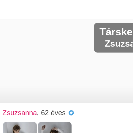
Társke
Zsuzsa
Zsuzsanna
, 62 éves