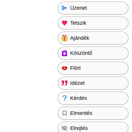
Üzenet
Tetszik
Ajándék
Köszöntő
Flört
Idézet
Kérdés
Elmentés
Elrejtés