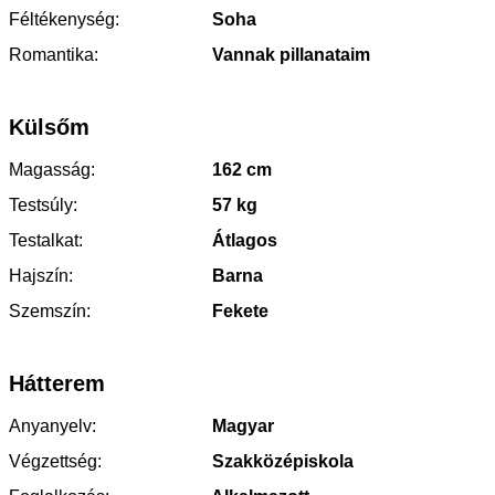
Féltékenység:
Soha
Romantika:
Vannak pillanataim
Külsőm
Magasság:
162 cm
Testsúly:
57 kg
Testalkat:
Átlagos
Hajszín:
Barna
Szemszín:
Fekete
Hátterem
Anyanyelv:
Magyar
Végzettség:
Szakközépiskola