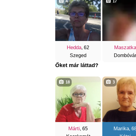
4
17
Hedda
Maszatk
, 62
Szeged
Dombóvá
Őket már láttad?
18
3
Márti
Marika
, 65
, 6