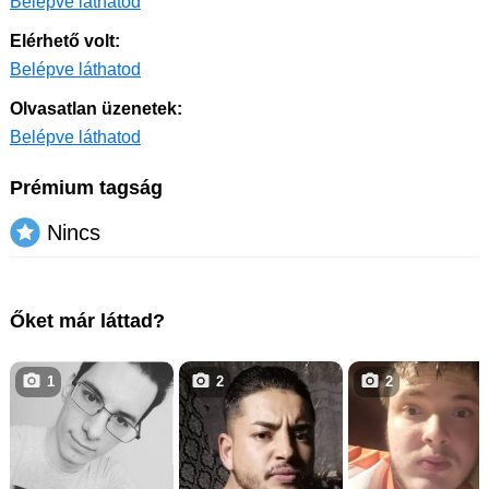
Belépve láthatod
Elérhető volt:
Belépve láthatod
Olvasatlan üzenetek:
Belépve láthatod
Prémium tagság
Nincs
Őket már láttad?
1
2
2