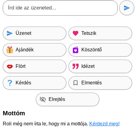
Üzenet
Tetszik
Ajándék
Köszöntő
Flört
Idézet
Kérdés
Elmentés
Elrejtés
Mottóm
Roli még nem írta le, hogy mi a mottója.
Kérdezd meg!