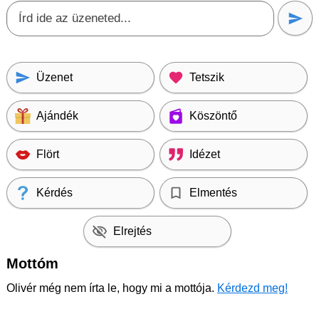
Üzenet
Tetszik
Ajándék
Köszöntő
Flört
Idézet
Kérdés
Elmentés
Elrejtés
Mottóm
Olivér még nem írta le, hogy mi a mottója.
Kérdezd meg!