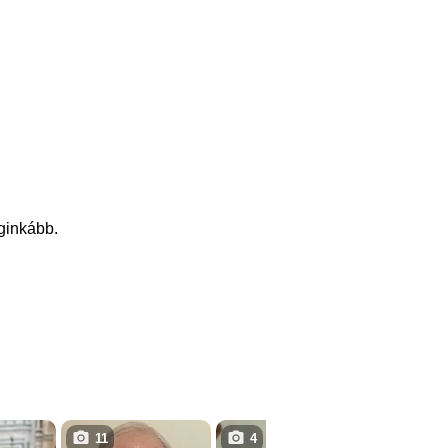
eginkább.
11
4
1