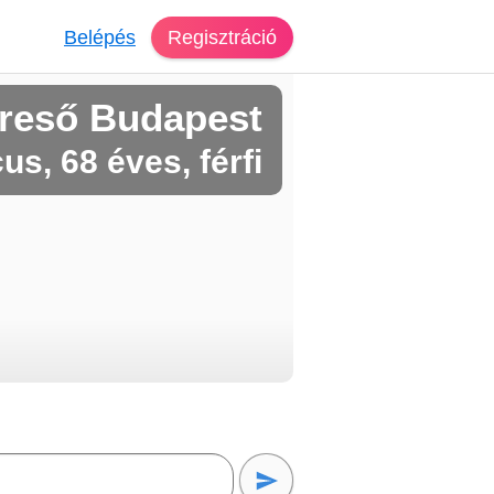
Belépés
Regisztráció
reső Budapest
us, 68 éves, férfi