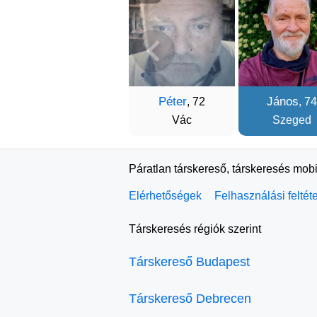
Péter
János
, 72
, 74
Vác
Szeged
Páratlan társkereső, társkeresés mobi
Elérhetőségek
Felhasználási feltét
Társkeresés régiók szerint
Társkereső Budapest
Társkereső Debrecen