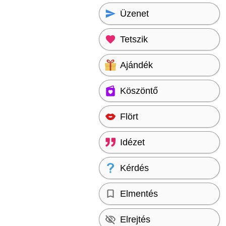
Üzenet
Tetszik
Ajándék
Köszöntő
Flört
Idézet
Kérdés
Elmentés
Elrejtés