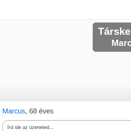
Társke
Marc
Marcus
, 68 éves