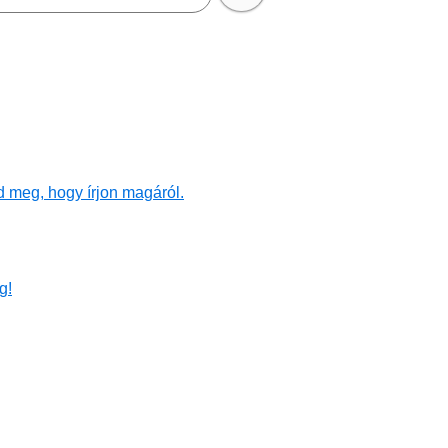
d meg, hogy írjon magáról.
g!