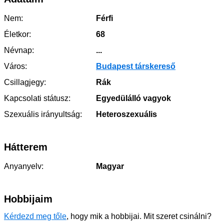
Nem:
Férfi
Életkor:
68
Névnap:
...
Város:
Budapest társkereső
Csillagjegy:
Rák
Kapcsolati státusz:
Egyedülálló vagyok
Szexuális irányultság:
Heteroszexuális
Hátterem
Anyanyelv:
Magyar
Hobbijaim
Kérdezd meg tőle
, hogy mik a hobbijai. Mit szeret csinálni?