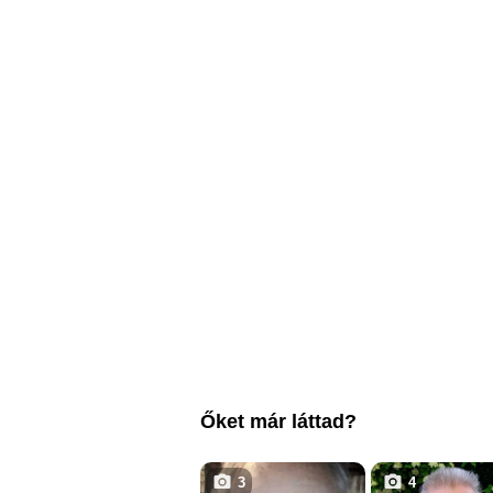
Őket már láttad?
3
4