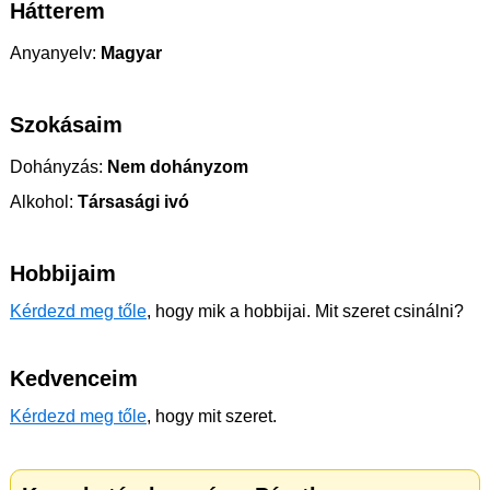
Hátterem
Anyanyelv:
Magyar
Szokásaim
Dohányzás:
Nem dohányzom
Alkohol:
Társasági ivó
Hobbijaim
Kérdezd meg tőle
, hogy mik a hobbijai. Mit szeret csinálni?
Kedvenceim
Kérdezd meg tőle
, hogy mit szeret.