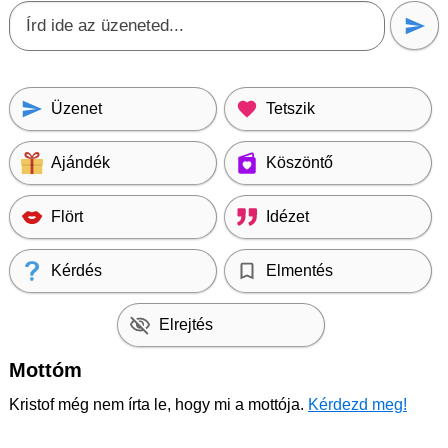
Üzenet
Tetszik
Ajándék
Köszöntő
Flört
Idézet
Kérdés
Elmentés
Elrejtés
Mottóm
Kristof még nem írta le, hogy mi a mottója.
Kérdezd meg!