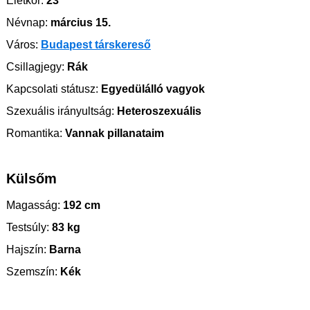
Életkor:
23
Névnap:
március 15.
Város:
Budapest társkereső
Csillagjegy:
Rák
Kapcsolati státusz:
Egyedülálló vagyok
Szexuális irányultság:
Heteroszexuális
Romantika:
Vannak pillanataim
Külsőm
Magasság:
192 cm
Testsúly:
83 kg
Hajszín:
Barna
Szemszín:
Kék