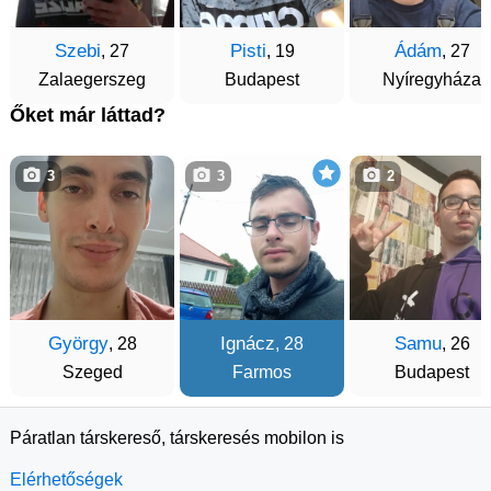
Szebi
Pisti
Ádám
, 27
, 19
, 27
Zalaegerszeg
Budapest
Nyíregyháza
Őket már láttad?
3
3
2
György
Ignácz
Samu
, 28
, 28
, 26
Szeged
Farmos
Budapest
Páratlan társkereső, társkeresés mobilon is
Elérhetőségek