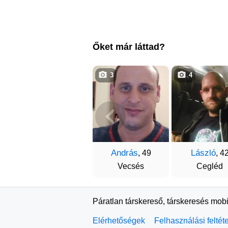
Őket már láttad?
3
4
András
László
, 49
, 4
Vecsés
Cegléd
Páratlan társkereső, társkeresés mobi
Elérhetőségek
Felhasználási feltét