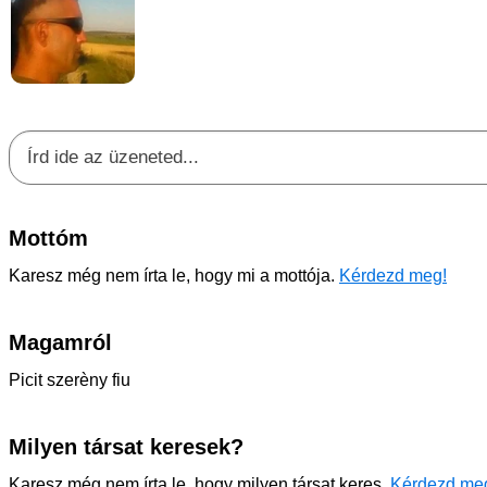
Mottóm
Karesz még nem írta le, hogy mi a mottója.
Kérdezd meg!
Magamról
Picit szerèny fiu
Milyen társat keresek?
Karesz még nem írta le, hogy milyen társat keres.
Kérdezd me