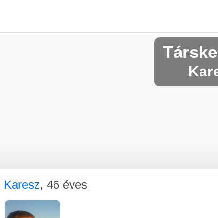
Társke
Kare
Karesz
, 46 éves