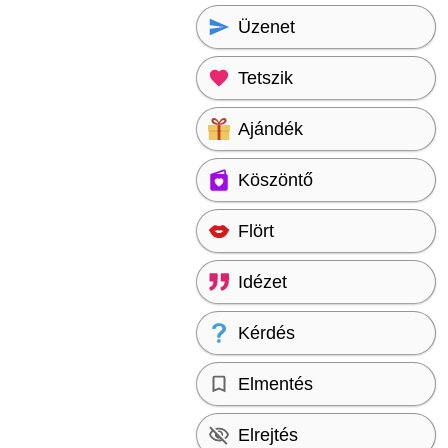
Üzenet
Tetszik
Ajándék
Köszöntő
Flört
Idézet
Kérdés
Elmentés
Elrejtés