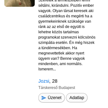
Szeretek a természetben lenni
sétálni, kirándulni. Pozitív ember
vagyok. Olyan társat keresek aki
családcentrikus és megérti ha a
gyermekeinknek szüksége van
ránk az az első de együtt is
lehetne közös tartalmas
programokat szervezni kölcsönös
szimpátia esetén. Én még hiszek
a tündérmesékben. Ha
megnevettetlek akkor nyert
ügyem van? Benne vagyok
mindenben, ami normális.
Ismerem...
Jozsi
, 28
Társkereső Budapest
Üzenet
Adatlap