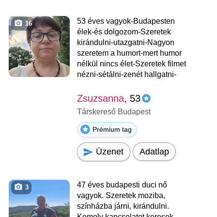
53 éves vagyok-Budapesten
16
élek-és dolgozom-Szeretek
kirándulni-utazgatni-Nagyon
szeretem a humort-mert humor
nélkül nincs élet-Szeretek filmet
nézni-sétálni-zenét hallgatni-
Zsuzsanna
, 53
Társkereső Budapest
Prémium tag
Üzenet
Adatlap
47 éves budapesti duci nő
3
vagyok. Szeretek moziba,
színházba járni, kirándulni.
Komoly kapcsolatot keresek