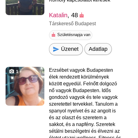
Katalin
, 48
Társkereső Budapest
Születésnapja van
Üzenet
Adatlap
Erzsébet vagyok Budapesten
1
élek rendezett körülmények
között egyedül. Felnőtt dolgozó
nő vagyok Budapesten. Idős
gondozó vagyok és tele vagyok
szeretettel tervekkel. Tanulom a
spanyol nyelvet és az angolt is
és az olaszt és szeretem a
sakkot, és a napfény. Szeretek
sétálni beszélgetni és élvezni az
életet utazni wellness. Fitness és