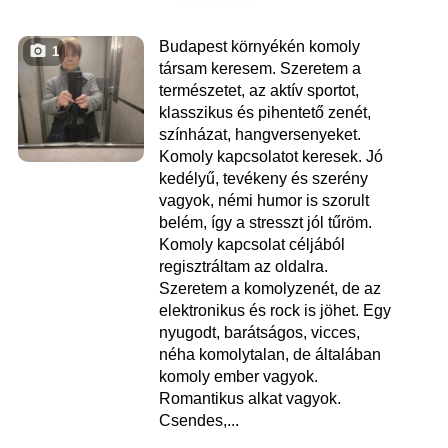
Budapest környékén komoly
1
társam keresem. Szeretem a
természetet, az aktív sportot,
klasszikus és pihentető zenét,
színházat, hangversenyeket.
Komoly kapcsolatot keresek. Jó
kedélyű, tevékeny és szerény
vagyok, némi humor is szorult
belém, így a stresszt jól tűröm.
Komoly kapcsolat céljából
regisztráltam az oldalra.
Szeretem a komolyzenét, de az
elektronikus és rock is jöhet. Egy
nyugodt, barátságos, vicces,
néha komolytalan, de általában
komoly ember vagyok.
Romantikus alkat vagyok.
Csendes,...