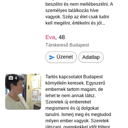
beszélni és nem mellébeszélni. A
személyes találkozás híve
vagyok. Szép az élet csak tudni
kell megélni, értékelni és jól...
Eva
, 48
Társkereső Budapest
Üzenet
Adatlap
Tartós kapcsolatot Budapest
4
környékén keresek. Egyszerű
embernek tartom magam, de
lehet te nem annak látsz.
Szeretek új embereket
megismerni és új dolgokat
tanulni. Ismerj meg és megtudod
milyen ember vagyok. Szeretek
játszani, gyerekekkel időt tölteni,