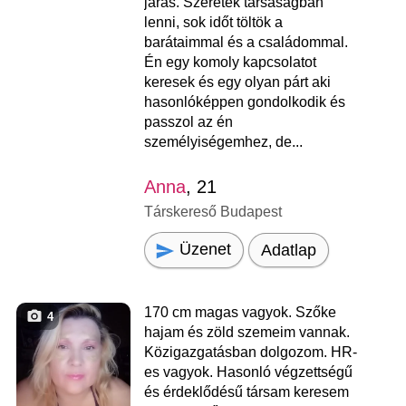
járás. Szeretek társaságban
lenni, sok időt töltök a
barátaimmal és a családommal.
Én egy komoly kapcsolatot
keresek és egy olyan párt aki
hasonlóképpen gondolkodik és
passzol az én
személyiségemhez, de...
Anna
, 21
Társkereső Budapest
Üzenet
Adatlap
170 cm magas vagyok. Szőke
4
hajam és zöld szemeim vannak.
Közigazgatásban dolgozom. HR-
es vagyok. Hasonló végzettségű
és érdeklődésű társam keresem