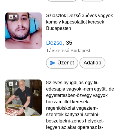
Sziasztok Dezső 35éves vagyok
5
komoly kapcsolattot keresek
Budapesten
Dezso
, 35
Társkereső Budapest
Üzenet
Adatlap
82 eves nyugdijas-egy fiu
4
edesapja vagyok -nem együtt, de
egyetertesben-özvegy vagyok
hozzam illöt keresek-
regenföiskolat vegeztem-
szeretek kartyazni setalni-
beszelgetni-zenes helyeket-
legyen az akar operahaz is-