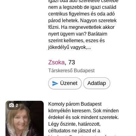
igazi oda adó szeretetre cserébe
nem a legszebb de igazi család
centrikus figyelmes és oda adó
párod lehetek. Nagyon szeretek
főzni. Ha megnevettetlek akkor
nyert ügyem van? Barátaim
szerint kellemes, eszes és
jókedélyű vagyok,...
Zsoka
, 73
Társkereső Budapest
Üzenet
Adatlap
Komoly párom Budapest
2
környékén keresem. Sok minden
érdekel és sok mindent szeretek.
Légy őszinte, határozott,
céltudatos ne játszd el a