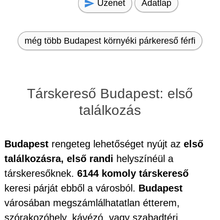
Üzenet
Adatlap
még több Budapest környéki párkereső férfi
Társkereső Budapest: első
találkozás
Budapest
rengeteg lehetőséget nyújt az
első
találkozásra, első randi
helyszínéül a
társkeresőknek.
6144 komoly társkereső
keresi párját ebből a városból.
Budapest
városában megszámlálhatatlan étterem,
szórakozóhely, kávézó, vagy szabadtéri