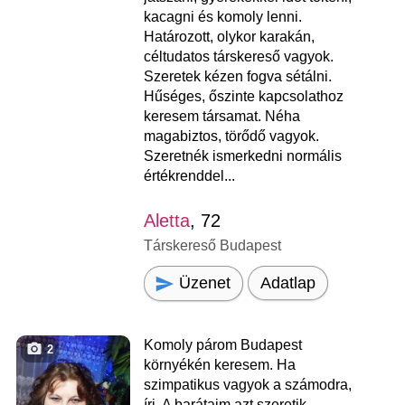
kacagni és komoly lenni.
Határozott, olykor karakán,
céltudatos társkereső vagyok.
Szeretek kézen fogva sétálni.
Hűséges, őszinte kapcsolathoz
keresem társamat. Néha
magabiztos, törődő vagyok.
Szeretnék ismerkedni normális
értékrenddel...
Aletta
, 72
Társkereső Budapest
Üzenet
Adatlap
Komoly párom Budapest
2
környékén keresem. Ha
szimpatikus vagyok a számodra,
írj. A barátaim azt szeretik