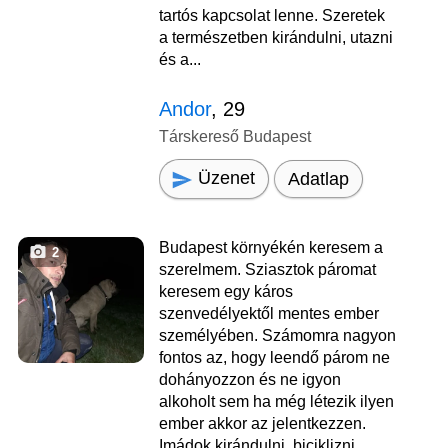
tartós kapcsolat lenne. Szeretek
a természetben kirándulni, utazni
és a...
Andor
, 29
Társkereső Budapest
Üzenet
Adatlap
Budapest környékén keresem a
2
szerelmem. Sziasztok páromat
keresem egy káros
szenvedélyektől mentes ember
személyében. Számomra nagyon
fontos az, hogy leendő párom ne
dohányozzon és ne igyon
alkoholt sem ha még létezik ilyen
ember akkor az jelentkezzen.
Imádok kirándulni, biciklizni.