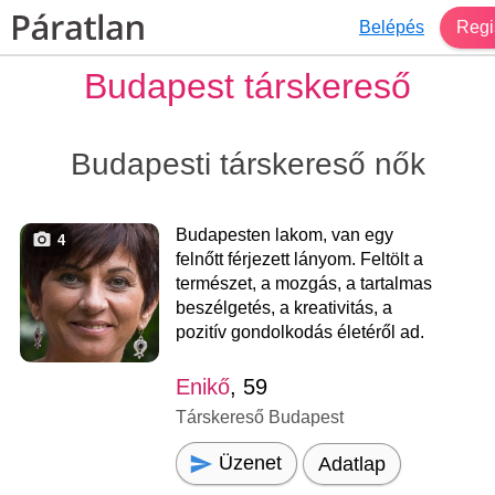
Belépés
Regi
Budapest társkereső
Budapesti társkereső nők
Budapesten lakom, van egy
4
felnőtt férjezett lányom. Feltölt a
természet, a mozgás, a tartalmas
beszélgetés, a kreativitás, a
pozitív gondolkodás életéről ad.
Enikő
, 59
Társkereső Budapest
Üzenet
Adatlap