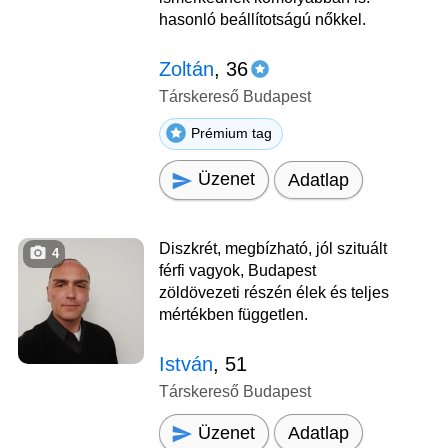
hasonló beállítotságú nőkkel.
Zoltán
, 36
Társkereső Budapest
Prémium tag
Üzenet
Adatlap
Diszkrét, megbízható, jól szituált
4
férfi vagyok, Budapest
zöldövezeti részén élek és teljes
mértékben független.
István
, 51
Társkereső Budapest
Üzenet
Adatlap