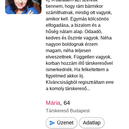
bennem, hogy rám bármikor
számíthatnak, mindig ott vagyok,
amikor kell. Egymás kölcsönös
elfogadása, a bizalom és a
hűség nálam alap. Odaadó,
kedves és őszinte vagyok. Néha
nagyon boldognak érzem
magam, néha teljesen
elveszettnek. Független vagyok,
korban hozzám illő társkeresővel
ismerkednék. Ha felkeltettem a
figyelmed akkor írj.
Kíváncsiságból regisztráltam erre
a komoly társkereső...
Mária
, 64
Társkereső Budapest
Üzenet
Adatlap