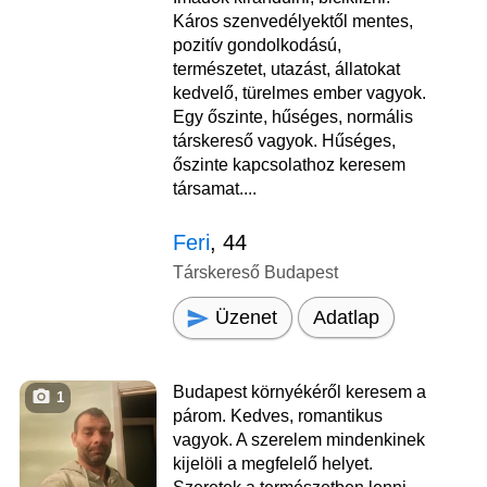
Káros szenvedélyektől mentes,
pozitív gondolkodású,
természetet, utazást, állatokat
kedvelő, türelmes ember vagyok.
Egy őszinte, hűséges, normális
társkereső vagyok. Hűséges,
őszinte kapcsolathoz keresem
társamat....
Feri
, 44
Társkereső Budapest
Üzenet
Adatlap
Budapest környékéről keresem a
1
párom. Kedves, romantikus
vagyok. A szerelem mindenkinek
kijelöli a megfelelő helyet.