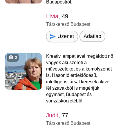
Budapestről.
Lívia
, 49
Társkereső Budapest
Üzenet
Adatlap
Kreatív, empátiával megáldott nő
2
vagyok aki szereti a
művészeteket és a komolyzenét
is. Hasonló érdeklődésű,
intelligens társat keresek akivel
fél szavakból is megértjük
egymást, Budapest és
vonzáskörzetéből.
Judit
, 77
Társkereső Budapest