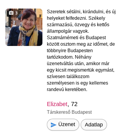
Szeretek sétálni, kirándulni, és új
3
helyeket felfedezni. Székely
származású, özvegy és kettős
állampolgár vagyok.
Szatmárnémeti és Budapest
között osztom meg az időmet, de
többnyire Budapesten
tartózkodom. Néhány
üzenetváltás után, amikor már
egy kicsit megismertük egymást,
szívesen találkozom
személyesen is egy kellemes
randevú keretében.
Elizabet
, 72
Társkereső Budapest
Üzenet
Adatlap