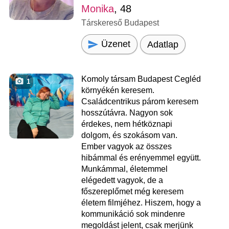
Monika
, 48
Társkereső Budapest
Üzenet
Adatlap
Komoly társam Budapest Cegléd
1
környékén keresem.
Családcentrikus párom keresem
hosszútávra. Nagyon sok
érdekes, nem hétköznapi
dolgom, és szokásom van.
Ember vagyok az összes
hibámmal és erényemmel együtt.
Munkámmal, életemmel
elégedett vagyok, de a
főszereplőmet még keresem
életem filmjéhez. Hiszem, hogy a
kommunikáció sok mindenre
megoldást jelent, csak merjünk