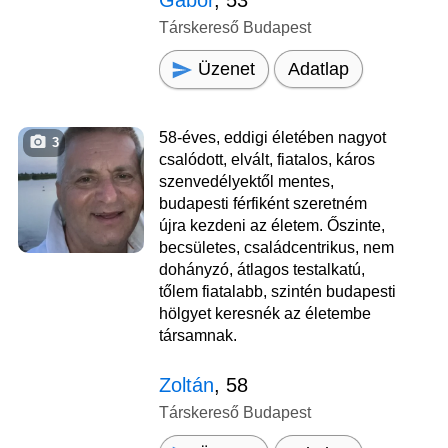
Társkereső Budapest
Üzenet
Adatlap
58-éves, eddigi életében nagyot
3
csalódott, elvált, fiatalos, káros
szenvedélyektől mentes,
budapesti férfiként szeretném
újra kezdeni az életem. Őszinte,
becsületes, családcentrikus, nem
dohányzó, átlagos testalkatú,
tőlem fiatalabb, szintén budapesti
hölgyet keresnék az életembe
társamnak.
Zoltán
, 58
Társkereső Budapest