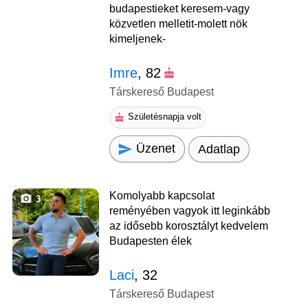
budapestieket keresem-vagy
közvetlen melletit-molett nök
kimeljenek-
Imre
, 82
Társkereső Budapest
Születésnapja volt
Üzenet
Adatlap
Komolyabb kapcsolat
3
reményében vagyok itt leginkább
az idősebb korosztályt kedvelem
Budapesten élek
Laci
, 32
Társkereső Budapest