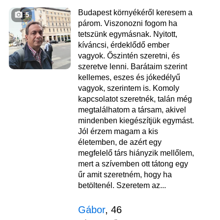
Budapest környékéről keresem a
5
párom. Viszonozni fogom ha
tetszünk egymásnak. Nyitott,
kíváncsi, érdeklődő ember
vagyok. Őszintén szeretni, és
szeretve lenni. Barátaim szerint
kellemes, eszes és jókedélyű
vagyok, szerintem is. Komoly
kapcsolatot szeretnék, talán még
megtalálhatom a társam, akivel
mindenben kiegészítjük egymást.
Jól érzem magam a kis
életemben, de azért egy
megfelelő társ hiányzik mellőlem,
mert a szívemben ott tátong egy
űr amit szeretném, hogy ha
betöltenél. Szeretem az...
Gábor
, 46