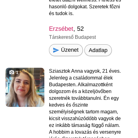
hasonló dolgokat. Szeretek főzni
és tudok is.
Erzsébet
, 52
Társkereső Budapest
Üzenet
Adatlap
Sziasztok Anna vagyok, 21 éves.
1
Jelenleg a családommal élek
Budapesten. Alkalmazottként
dolgozom és a közeljövőben
szeretnék továbbtanulni. Én egy
kedves és őszinte
személyiségnek tartom magam,
kicsit visszahúzódóbb vagyok de
ez inkább társaság függő nálam.
A hobbim a lovazás és versenyre