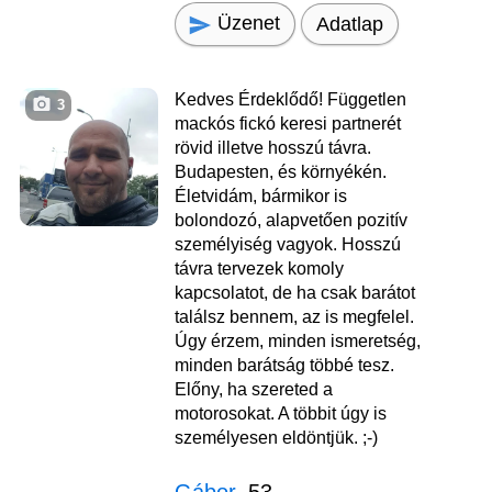
Üzenet
Adatlap
Kedves Érdeklődő! Független
3
mackós fickó keresi partnerét
rövid illetve hosszú távra.
Budapesten, és környékén.
Életvidám, bármikor is
bolondozó, alapvetően pozitív
személyiség vagyok. Hosszú
távra tervezek komoly
kapcsolatot, de ha csak barátot
találsz bennem, az is megfelel.
Úgy érzem, minden ismeretség,
minden barátság többé tesz.
Előny, ha szereted a
motorosokat. A többit úgy is
személyesen eldöntjük. ;-)
Gábor
, 53