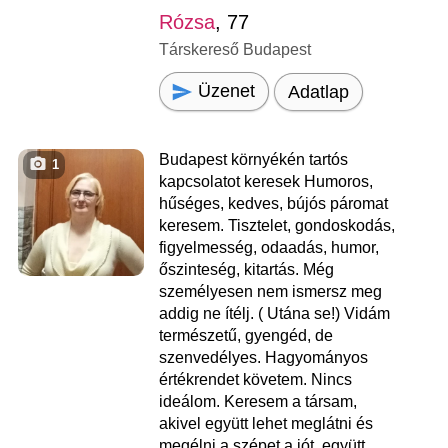
Rózsa
, 77
Társkereső Budapest
Üzenet
Adatlap
Budapest környékén tartós
1
kapcsolatot keresek Humoros,
hűséges, kedves, bújós páromat
keresem. Tisztelet, gondoskodás,
figyelmesség, odaadás, humor,
őszinteség, kitartás. Még
személyesen nem ismersz meg
addig ne ítélj. ( Utána se!) Vidám
természetű, gyengéd, de
szenvedélyes. Hagyományos
értékrendet követem. Nincs
ideálom. Keresem a társam,
akivel együtt lehet meglátni és
megélni a szépet a jót, együtt