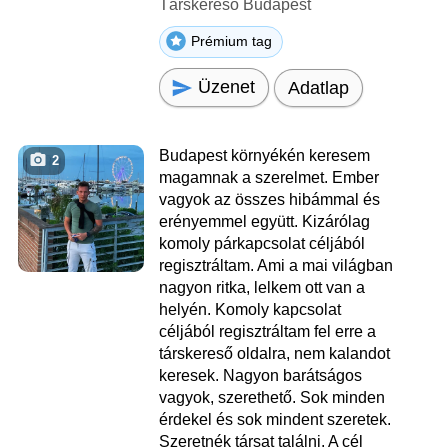
Társkereső Budapest
Prémium tag
Üzenet
Adatlap
Budapest környékén keresem
2
magamnak a szerelmet. Ember
vagyok az összes hibámmal és
erényemmel együtt. Kizárólag
komoly párkapcsolat céljából
regisztráltam. Ami a mai világban
nagyon ritka, lelkem ott van a
helyén. Komoly kapcsolat
céljából regisztráltam fel erre a
társkereső oldalra, nem kalandot
keresek. Nagyon barátságos
vagyok, szerethető. Sok minden
érdekel és sok mindent szeretek.
Szeretnék társat találni. A cél