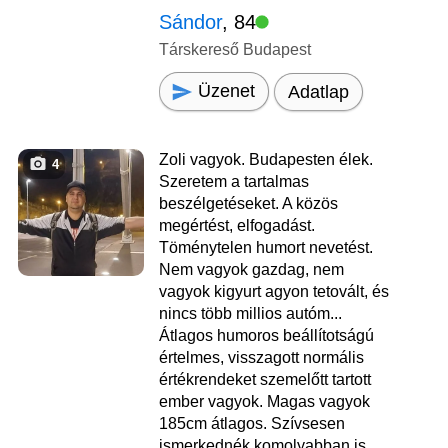
Sándor
, 84
Társkereső Budapest
Üzenet
Adatlap
Zoli vagyok. Budapesten élek.
4
Szeretem a tartalmas
beszélgetéseket. A közös
megértést, elfogadást.
Töménytelen humort nevetést.
Nem vagyok gazdag, nem
vagyok kigyurt agyon tetovált, és
nincs több millios autóm...
Átlagos humoros beállítotságú
értelmes, visszagott normális
értékrendeket szemelőtt tartott
ember vagyok. Magas vagyok
185cm átlagos. Szívsesen
ismerkednék komolyabban is.