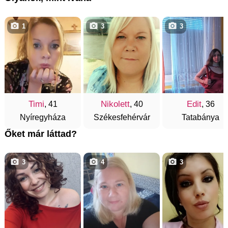
1
3
3
Timi
Nikolett
Edit
, 41
, 40
, 36
Nyíregyháza
Székesfehérvár
Tatabánya
Őket már láttad?
3
4
3