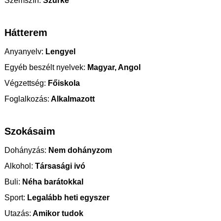
Szemszín:
Szürke
Hátterem
Anyanyelv:
Lengyel
Egyéb beszélt nyelvek:
Magyar, Angol
Végzettség:
Főiskola
Foglalkozás:
Alkalmazott
Szokásaim
Dohányzás:
Nem dohányzom
Alkohol:
Társasági ivó
Buli:
Néha barátokkal
Sport:
Legalább heti egyszer
Utazás:
Amikor tudok