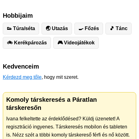
Hobbijaim
👟 Túra/séta
🌏 Utazás
🍳 Főzés
🎵 Tánc
🚲 Kerékpározás
🎮 Videojátékok
Kedvenceim
Kérdezd meg tőle
, hogy mit szeret.
Komoly társkeresés a Páratlan
társkeresőn
Ivana felkeltette az érdeklődésed? Küldj üzenetet! A
regisztráció ingyenes. Társkeresés mobilon és tableten
is. Nézz szét a többi komoly társkereső férfi és nő között.