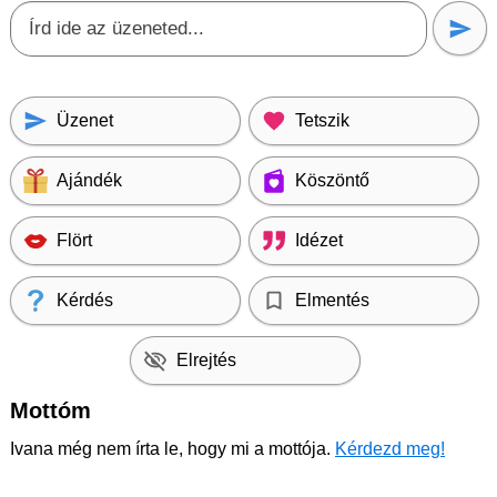
Üzenet
Tetszik
Ajándék
Köszöntő
Flört
Idézet
Kérdés
Elmentés
Elrejtés
Mottóm
Ivana még nem írta le, hogy mi a mottója.
Kérdezd meg!