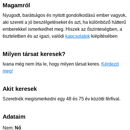
Magamról
Nyugodt, barátságos és nyitott gondolkodású ember vagyok,
aki szereti a jó beszélgetéseket és azt, ha különböző hátterű
emberekkel ismerkedhet meg. Hiszek az őszinteségben, a
tiszteletben és az igazi, valódi
kapcsolatok
kiépítésében
Milyen társat keresek?
Ivana még nem írta le, hogy milyen társat keres.
Kérdezd
meg!
Akit keresek
Szeretnék megismerkedni egy 48 és 75 év közötti férfival.
Adataim
Nem:
Nő