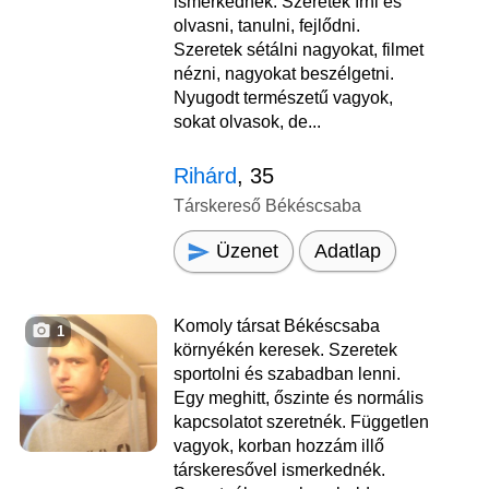
ismerkednék. Szeretek írni és
olvasni, tanulni, fejlődni.
Szeretek sétálni nagyokat, filmet
nézni, nagyokat beszélgetni.
Nyugodt természetű vagyok,
sokat olvasok, de...
Rihárd
, 35
Társkereső Békéscsaba
Üzenet
Adatlap
Komoly társat Békéscsaba
1
környékén keresek. Szeretek
sportolni és szabadban lenni.
Egy meghitt, őszinte és normális
kapcsolatot szeretnék. Független
vagyok, korban hozzám illő
társkeresővel ismerkednék.