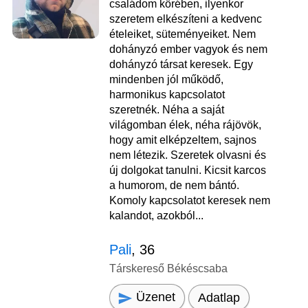
családom körében, ilyenkor
szeretem elkészíteni a kedvenc
ételeiket, süteményeiket. Nem
dohányzó ember vagyok és nem
dohányzó társat keresek. Egy
mindenben jól működő,
harmonikus kapcsolatot
szeretnék. Néha a saját
világomban élek, néha rájövök,
hogy amit elképzeltem, sajnos
nem létezik. Szeretek olvasni és
új dolgokat tanulni. Kicsit karcos
a humorom, de nem bántó.
Komoly kapcsolatot keresek nem
kalandot, azokból...
Pali
, 36
Társkereső Békéscsaba
Üzenet
Adatlap