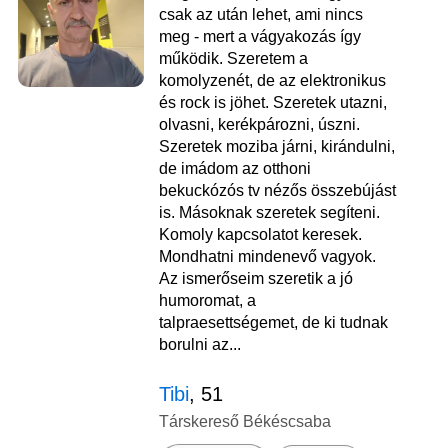
csak az után lehet, ami nincs
meg - mert a vágyakozás így
működik. Szeretem a
komolyzenét, de az elektronikus
és rock is jöhet. Szeretek utazni,
olvasni, kerékpározni, úszni.
Szeretek moziba járni, kirándulni,
de imádom az otthoni
bekuckózós tv nézős összebújást
is. Másoknak szeretek segíteni.
Komoly kapcsolatot keresek.
Mondhatni mindenevő vagyok.
Az ismerőseim szeretik a jó
humoromat, a
talpraesettségemet, de ki tudnak
borulni az...
Tibi
, 51
Társkereső Békéscsaba