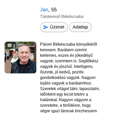
Jan
, 55
Társkereső Békéscsaba
Üzenet
Adatlap
Párom Békéscsaba környékéről
3
keresem. Barátaim szerint
kellemes, eszes és jókedélyű
vagyok, szerintem is. Segítőkész
vagyok és jószívű. Intelligens,
őszinte, jó kedvű, pozitív
gondolkodású vagyok. Nagyon
lojális vagyok a barátaimhoz.
Szeretek világot látni, tapasztalni,
időnként egy kicsit kitolni a
határokat. Nagyon vágyom a
szeretetre, a törődésre, hogy
végre igazi társnak érezhessem