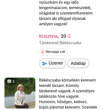
nyúszikám és egy idős
tengerimalacom, természetett,
virágokat is szeretem!Keresem
társam aki elfogad olyanak
amilyen vagyok!
Krisztina
, 39
Társkereső Békéscsaba
Névnapja volt
Üzenet
Adatlap
Békéscsaba környékén keresem
1
leendő társam. Komoly
társkereső vagyok. A személyes
találkozás híve vagyok.
Humoros, hűséges, kedves,
bújós páromat keresem. Szeretek