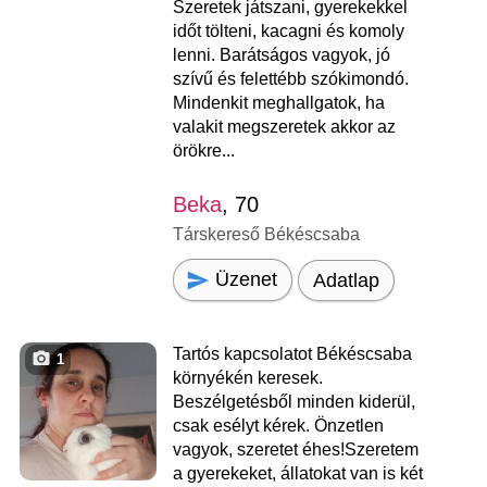
Szeretek játszani, gyerekekkel
időt tölteni, kacagni és komoly
lenni. Barátságos vagyok, jó
szívű és felettébb szókimondó.
Mindenkit meghallgatok, ha
valakit megszeretek akkor az
örökre...
Beka
, 70
Társkereső Békéscsaba
Üzenet
Adatlap
Tartós kapcsolatot Békéscsaba
1
környékén keresek.
Beszélgetésből minden kiderül,
csak esélyt kérek. Önzetlen
vagyok, szeretet éhes!Szeretem
a gyerekeket, állatokat van is két