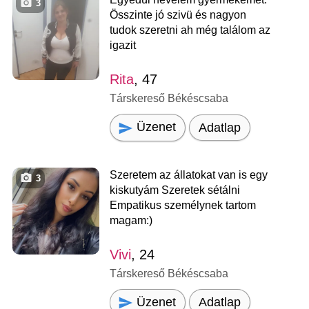
3
Összinte jó szivü és nagyon
tudok szeretni ah még találom az
igazit
Rita
, 47
Társkereső Békéscsaba
Üzenet
Adatlap
Szeretem az állatokat van is egy
3
kiskutyám Szeretek sétálni
Empatikus személynek tartom
magam:)
Vivi
, 24
Társkereső Békéscsaba
Üzenet
Adatlap