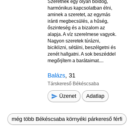
Szeretnék egy olyan boldog,
harmónikus kapcsolatban élni,
aminek a szeretet, az egymás
iránti megbecsülés, a hűség,
őszinteség és a bizalom az
alapja. A víz szerelmese vagyok.
Nagyon szeretek túrázni,
biciklizni, sétálni, beszélgetni és
zenét hallgatni. A sok beszéddel
megőrjítem a barátaimat....
Balázs
, 31
Társkereső Békéscsaba
Üzenet
Adatlap
még több Békéscsaba környéki párkereső férfi