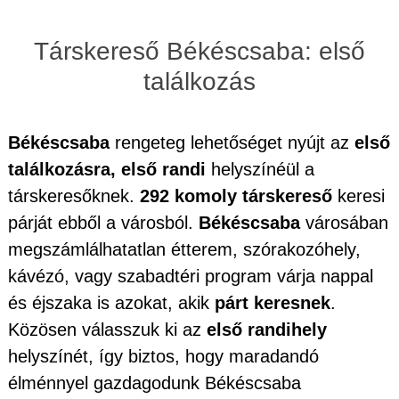
Társkereső Békéscsaba: első
találkozás
Békéscsaba
rengeteg lehetőséget nyújt az
első
találkozásra, első randi
helyszínéül a
társkeresőknek.
292 komoly társkereső
keresi
párját ebből a városból.
Békéscsaba
városában
megszámlálhatatlan étterem, szórakozóhely,
kávézó, vagy szabadtéri program várja nappal
és éjszaka is azokat, akik
párt keresnek
.
Közösen válasszuk ki az
első randihely
helyszínét, így biztos, hogy maradandó
élménnyel gazdagodunk Békéscsaba