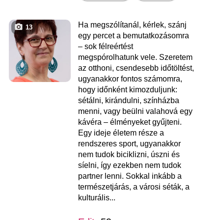
Ha megszólítanál, kérlek, szánj
13
egy percet a bemutatkozásomra
– sok félreértést
megspórolhatunk vele. Szeretem
az otthoni, csendesebb időtöltést,
ugyanakkor fontos számomra,
hogy időnként kimozduljunk:
sétálni, kirándulni, színházba
menni, vagy beülni valahová egy
kávéra – élményeket gyűjteni.
Egy ideje életem része a
rendszeres sport, ugyanakkor
nem tudok biciklizni, úszni és
síelni, így ezekben nem tudok
partner lenni. Sokkal inkább a
természetjárás, a városi séták, a
kulturális...