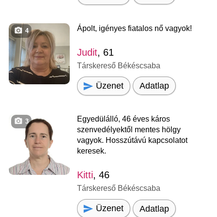
Ápolt, igényes fiatalos nő vagyok!
4
Judit
, 61
Társkereső Békéscsaba
Üzenet
Adatlap
Egyedülálló, 46 éves káros
3
szenvedélyektől mentes hölgy
vagyok. Hosszútávú kapcsolatot
keresek.
Kitti
, 46
Társkereső Békéscsaba
Üzenet
Adatlap