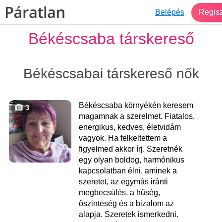
Belépés
Regisz
Békéscsaba társkereső
Békéscsabai társkereső nők
Békéscsaba környékén keresem
3
magamnak a szerelmet. Fiatalos,
energikus, kedves, életvidám
vagyok. Ha felkeltettem a
figyelmed akkor írj. Szeretnék
egy olyan boldog, harmónikus
kapcsolatban élni, aminek a
szeretet, az egymás iránti
megbecsülés, a hűség,
őszinteség és a bizalom az
alapja. Szeretek ismerkedni.