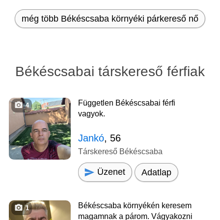
még több Békéscsaba környéki párkereső nő
Békéscsabai társkereső férfiak
Független Békéscsabai férfi
4
vagyok.
Jankó
, 56
Társkereső Békéscsaba
Üzenet
Adatlap
Békéscsaba környékén keresem
1
magamnak a párom. Vágyakozni