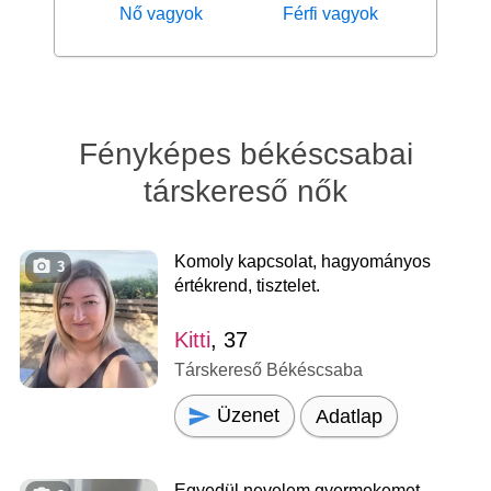
Nő vagyok
Férfi vagyok
Fényképes békéscsabai
társkereső nők
Komoly kapcsolat, hagyományos
3
értékrend, tisztelet.
Kitti
, 37
Társkereső Békéscsaba
Üzenet
Adatlap
Egyedül nevelem gyermekemet.