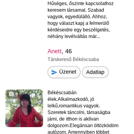
Hűséges, őszinte kapcsolathoz
keresem társamat. Szabad
vagyok, egyedülálló. Ahhoz,
hogy választ kapj a felmerülő
kérdéseidre egy beszélgetés,
néhány levélváltás már...
Anett
, 46
Társkereső Békéscsaba
Üzenet
Adatlap
Békéscsabán
9
élek.Alkalmazkodó, jó
lelkű,romantikus vagyok.
Szeretek táncolni, társaságba
járni, de itthon is aktívan
dolgozom.Elegánsan öltözködöm
autózom. Amennyiben többet