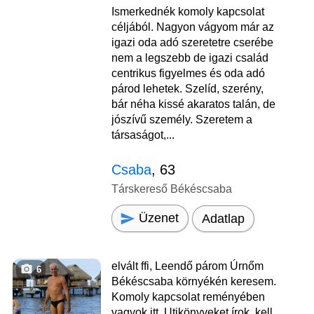
Ismerkednék komoly kapcsolat
céljából. Nagyon vágyom már az
igazi oda adó szeretetre cserébe
nem a legszebb de igazi család
centrikus figyelmes és oda adó
párod lehetek. Szelíd, szerény,
bár néha kissé akaratos talán, de
jószívű személy. Szeretem a
társaságot,...
Csaba
, 63
Társkereső Békéscsaba
Üzenet
Adatlap
elvált ffi, Leendő párom Úrnőm
6
Békéscsaba környékén keresem.
Komoly kapcsolat reményében
vagyok itt. Utikönyveket írok, kell