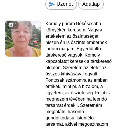
Üzenet
Adatlap
Komoly párom Békéscsaba
1
környékén keresem. Nagyra
értékelem az őszinteséget,
hiszen én is őszinte embernek
tartom magam. Egyedülálló
társkereső vagyok. Komoly
kapcsolatot keresek a társkereső
oldalon. Szeretem az életet az
összes kihívásával együtt.
Fontosak számomra az emberi
értékek, mint pl. a bizalom, a
figyelem, az őszinteség. Focit is
megnézem tévében ha leendő
társamat érdekli. Szeretném
megtalálni hasonló
gondolkodású, Istenfélő
társamat, akivel megoszthatom