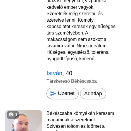
utazást, hegyeket, vízpartokat
kedvelő ember vagyok.
Szeretnék még szeretni, és
szeretve lenni. Komoly
kapcsolatot keresek egy hűséges
társ személyében. A
makacsságom nem szokott a
javamra válni. Nincs ideálom.
Hűséges, együttérző, toleráns,
nyugodt típusú, kimenő,...
István
, 40
Társkereső Békéscsaba
Üzenet
Adatlap
Békéscsaba környékén keresem
1
magamnak a szerelmet.
Szívesen töltöm az időmet a