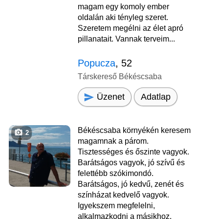
magam egy komoly ember
oldalán aki tényleg szeret.
Szeretem megélni az élet apró
pillanatait. Vannak terveim...
Popucza
, 52
Társkereső Békéscsaba
Üzenet
Adatlap
Békéscsaba környékén keresem
2
magamnak a párom.
Tisztességes és őszinte vagyok.
Barátságos vagyok, jó szívű és
felettébb szókimondó.
Barátságos, jó kedvű, zenét és
színházat kedvelő vagyok.
Igyekszem megfelelni,
alkalmazkodni a másikhoz.