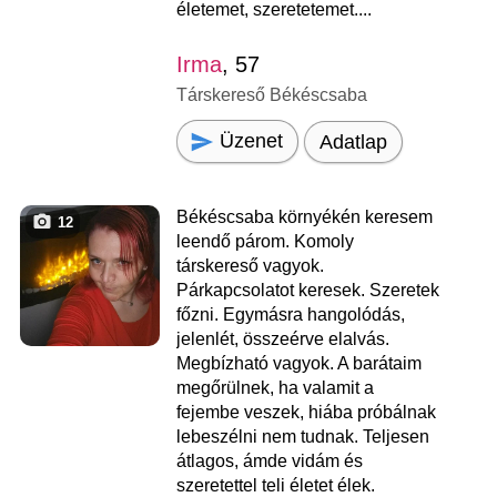
életemet, szeretetemet....
Irma
, 57
Társkereső Békéscsaba
Üzenet
Adatlap
Békéscsaba környékén keresem
12
leendő párom. Komoly
társkereső vagyok.
Párkapcsolatot keresek. Szeretek
főzni. Egymásra hangolódás,
jelenlét, összeérve elalvás.
Megbízható vagyok. A barátaim
megőrülnek, ha valamit a
fejembe veszek, hiába próbálnak
lebeszélni nem tudnak. Teljesen
átlagos, ámde vidám és
szeretettel teli életet élek.