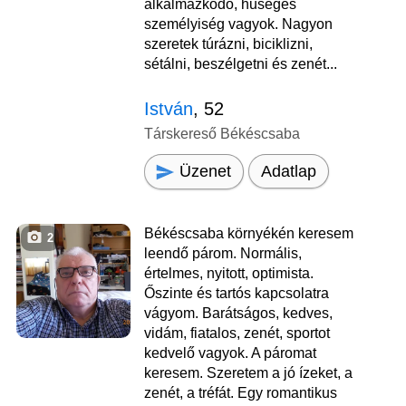
alkalmazkodó, hűséges
személyiség vagyok. Nagyon
szeretek túrázni, biciklizni,
sétálni, beszélgetni és zenét...
István
, 52
Társkereső Békéscsaba
Üzenet
Adatlap
Békéscsaba környékén keresem
2
leendő párom. Normális,
értelmes, nyitott, optimista.
Őszinte és tartós kapcsolatra
vágyom. Barátságos, kedves,
vidám, fiatalos, zenét, sportot
kedvelő vagyok. A páromat
keresem. Szeretem a jó ízeket, a
zenét, a tréfát. Egy romantikus