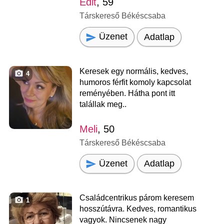
Edit
, 59
Társkereső Békéscsaba
Üzenet
Adatlap
Keresek egy normális, kedves,
4
humoros férfit komoly kapcsolat
reményében. Hátha pont itt
talállak meg..
Meli
, 50
Társkereső Békéscsaba
Üzenet
Adatlap
Családcentrikus párom keresem
1
hosszútávra. Kedves, romantikus
vagyok. Nincsenek nagy