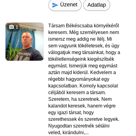
Üzenet
Adatlap
Társam Békéscsaba környékéről
1
keresem. Még személyesen nem
ismersz meg addig ne ítélj. Mi
sem vagyunk tökéletesek, és úgy
válogatjuk meg társainkat, hogy a
tökéletlenségeink kiegészítsék
egymást. Ismerjük meg egymást
aztán majd kiderül. Kedvelem a
régebbi hagyományokat egy
kapcsolatban. Komoly kapcsolat
céljából keresem a társam.
Szeretem, ha szeretnek. Nem
kalandot keresek, hanem végre
egy igazi társat, hogy
szerethessek és szeretve legyek.
Nyugodtan szeretnék sétálni
veled, kirándulni,...