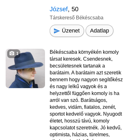
József
, 50
Társkereső Békéscsaba
Üzenet
Adatlap
Békéscsaba környékén komoly
1
társat keresek. Csendesnek,
becsületesnek tartanak a
barátaim. A barátaim azt szeretik
bennem hogy nagyon segítőkész
és nagy lelkű vagyok és a
helyzettől függően komoly is ha
arról van szó. Barátságos,
kedves, vidám, fiatalos, zenét,
sportot kedvelő vagyok. Nyugodt
életet, hosszú távú, komoly
kapcsolatot szeretnék. Jó kedvű,
optimista, házias, türelmes,