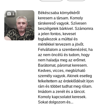
Békéscsaba környékéről
1
keresem a társam. Komoly
társkereső vagyok. Szívesen
beszélgetek bárkivel. Számomra
a jelen fontos, keveset
foglalkozok a múlttal és
mértékkel tervezem a jövőt.
Felvállalom a szembenézést, ha
az nem öncélú és tudom, hogy
nem haladja meg az erőmet.
Barátomat, páromat keresem.
Kedves, vicces, megbízható
személy vagyok. Akinek esetleg
felkeltettem az érdeklődését írjon
rám és többet tudhat meg rólam.
Imádom a zenét és a táncot.
Komoly kapcsolatot keresek.
Sokat dolgozom és...