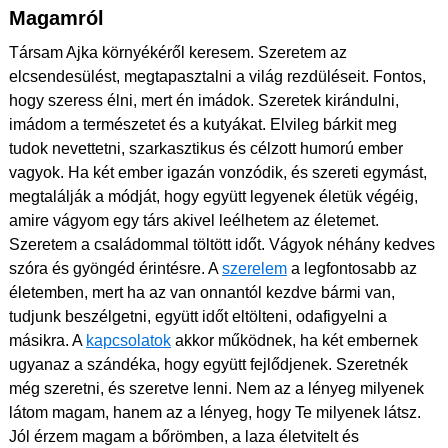
Magamról
Társam Ajka környékéről keresem. Szeretem az
elcsendesülést, megtapasztalni a világ rezdüléseit. Fontos,
hogy szeress élni, mert én imádok. Szeretek kirándulni,
imádom a természetet és a kutyákat. Elvileg bárkit meg
tudok nevettetni, szarkasztikus és célzott humorú ember
vagyok. Ha két ember igazán vonzódik, és szereti egymást,
megtalálják a módját, hogy együtt legyenek életük végéig,
amire vágyom egy társ akivel leélhetem az életemet.
Szeretem a családommal töltött időt. Vágyok néhány kedves
szóra és gyöngéd érintésre. A
szerelem
a legfontosabb az
életemben, mert ha az van onnantól kezdve bármi van,
tudjunk beszélgetni, együtt időt eltölteni, odafigyelni a
másikra. A
kapcsolatok
akkor működnek, ha két embernek
ugyanaz a szándéka, hogy együtt fejlődjenek. Szeretnék
még szeretni, és szeretve lenni. Nem az a lényeg milyenek
látom magam, hanem az a lényeg, hogy Te milyenek látsz.
Jól érzem magam a bőrömben, a laza életvitelt és