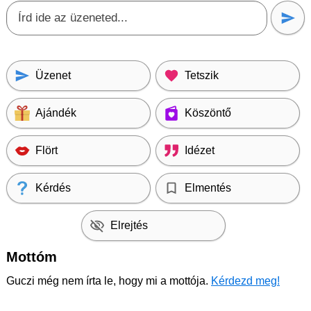
Üzenet
Tetszik
Ajándék
Köszöntő
Flört
Idézet
Kérdés
Elmentés
Elrejtés
Mottóm
Guczi még nem írta le, hogy mi a mottója.
Kérdezd meg!