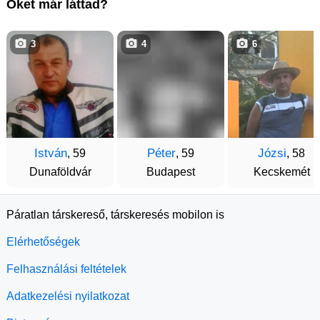
Őket már láttad?
3
4
6
István
Péter
Józsi
, 59
, 59
, 58
Dunaföldvár
Budapest
Kecskemét
Páratlan társkereső, társkeresés mobilon is
Elérhetőségek
Felhasználási feltételek
Adatkezelési nyilatkozat