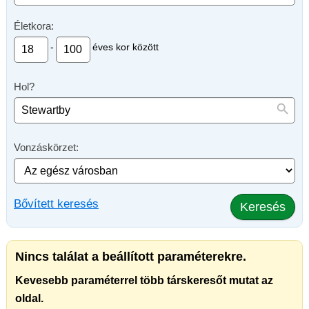
Életkora:
-
éves kor között
Hol?
Vonzáskörzet:
Bővített keresés
Keresés
Nincs találat a beállított paraméterekre.
Kevesebb paraméterrel több társkeresőt mutat az
oldal.