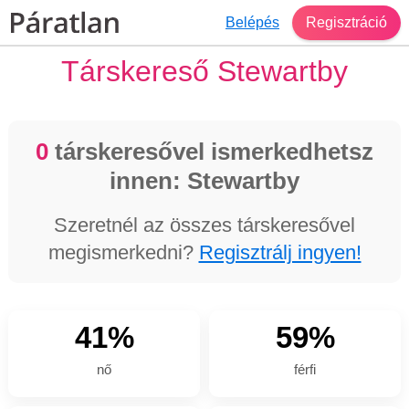
Belépés
Regisztráció
Társkereső Stewartby
0
társkeresővel ismerkedhetsz
innen: Stewartby
Szeretnél az összes társkeresővel
megismerkedni?
Regisztrálj ingyen!
41%
59%
nő
férfi