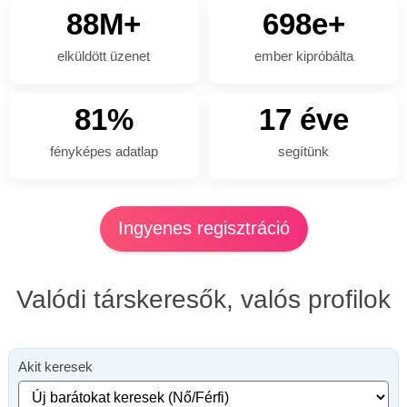
88M+
698e+
elküldött üzenet
ember kipróbálta
81%
17 éve
fényképes adatlap
segítünk
Ingyenes regisztráció
Valódi társkeresők, valós profilok
Akit keresek