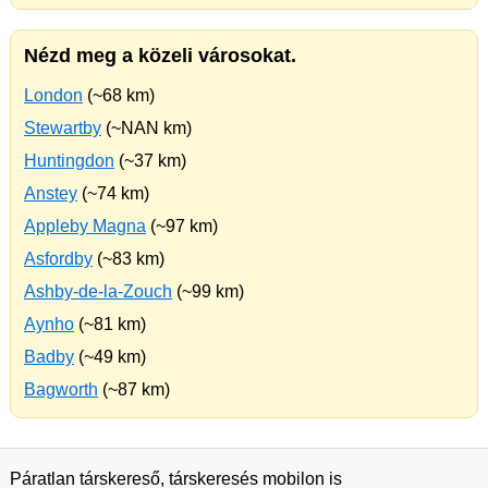
Nézd meg a közeli városokat.
London
(~68 km)
Stewartby
(~NAN km)
Huntingdon
(~37 km)
Anstey
(~74 km)
Appleby Magna
(~97 km)
Asfordby
(~83 km)
Ashby-de-la-Zouch
(~99 km)
Aynho
(~81 km)
Badby
(~49 km)
Bagworth
(~87 km)
Páratlan társkereső, társkeresés mobilon is