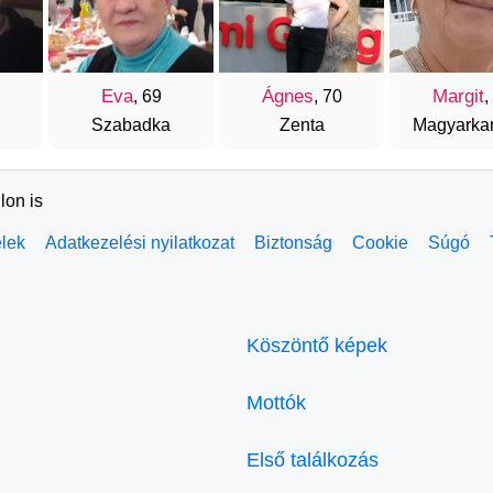
Eva
Ágnes
Margit
, 69
, 70
,
Szabadka
Zenta
Magyarka
lon is
elek
Adatkezelési nyilatkozat
Biztonság
Cookie
Súgó
Köszöntő képek
Mottók
Első találkozás