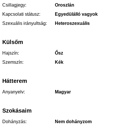
Csillagjegy:
Oroszlán
Kapcsolati státusz:
Egyedülálló vagyok
Szexuális irányultság:
Heteroszexuális
Külsőm
Hajszín:
Ősz
Szemszín:
Kék
Hátterem
Anyanyelv:
Magyar
Szokásaim
Dohányzás:
Nem dohányzom