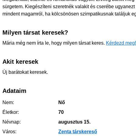
sürgetem. Kiegészíteni szeretnék valakit és cserébe ugyane
mindent magamról, ha kölcsönösen szimpatikusnak találjuk e
Milyen társat keresek?
Mária még nem írta le, hogy milyen társat keres.
Kérdezd meg!
Akit keresek
Új barátokat keresek.
Adataim
Nem:
Nő
Életkor:
70
Névnap:
augusztus 15.
Város:
Zenta társkereső