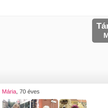
Tá
M
Mária
, 70 éves