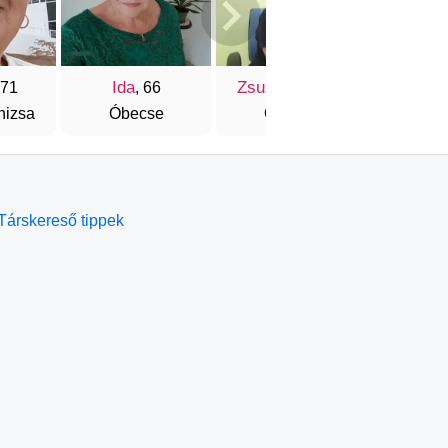
Ida
Zsuzsanna
Piros
 71
, 66
, 64
nizsa
Óbecse
Óbecse
Top
Társkereső tippek