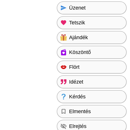
Üzenet
Tetszik
Ajándék
Köszöntő
Flört
Idézet
Kérdés
Elmentés
Elrejtés