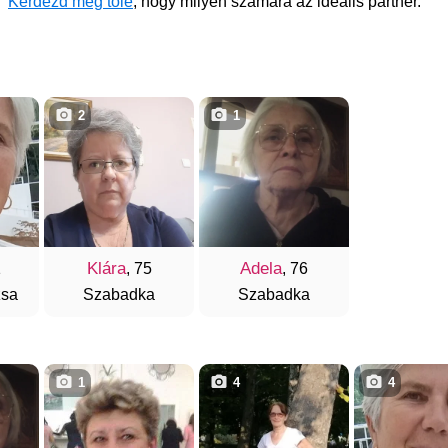
Kérdezd meg tőle
, hogy milyen számára az ideális partner.
2
1
Klára
Adela
1
, 75
, 76
zsa
Szabadka
Szabadka
1
4
4