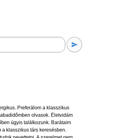
ergikus. Preferálom a klasszikus
Szabadidőmben olvasok. Életvidám
őben úgyis találkozunk. Barátaim
m a klasszikus társ keresésben.
tudok nevettetni. A szerelmet nem