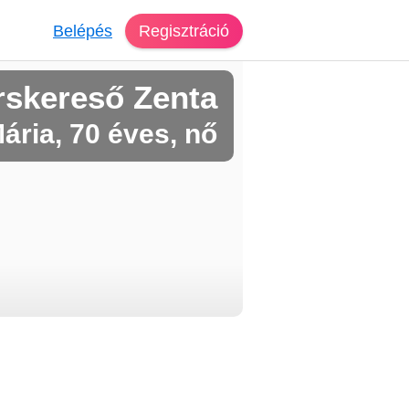
Belépés
Regisztráció
rskereső Zenta
ária, 70 éves, nő