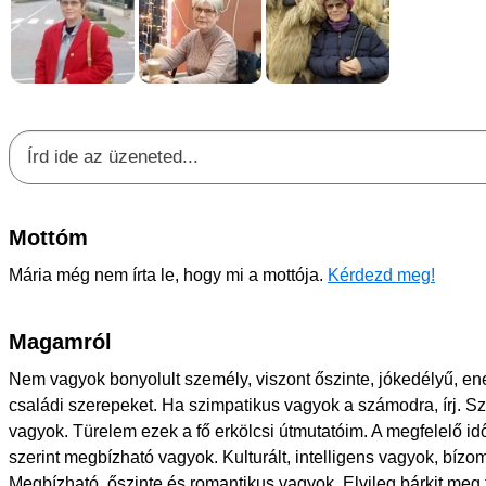
Mottóm
Mária még nem írta le, hogy mi a mottója.
Kérdezd meg!
Magamról
Nem vagyok bonyolult személy, viszont őszinte, jókedélyű, en
családi szerepeket. Ha szimpatikus vagyok a számodra, írj. 
vagyok. Türelem ezek a fő erkölcsi útmutatóim. A megfelelő id
szerint megbízható vagyok. Kulturált, intelligens vagyok, bízo
Megbízható, őszinte és romantikus vagyok. Elvileg bárkit meg 