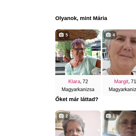
Olyanok, mint Mária
5
4
Klara
Margit
, 72
, 7
Magyarkanizsa
Magyarkani
Őket már láttad?
2
1