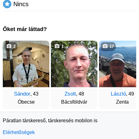
Nincs
Őket már láttad?
2
1
17
Sándor
Zsolt
László
, 43
, 48
, 49
Óbecse
Bácsföldvár
Zenta
Páratlan társkereső, társkeresés mobilon is
Elérhetőségek