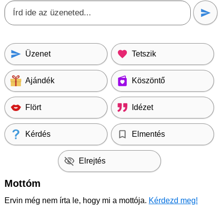
Üzenet
Tetszik
Ajándék
Köszöntő
Flört
Idézet
Kérdés
Elmentés
Elrejtés
Mottóm
Ervin még nem írta le, hogy mi a mottója.
Kérdezd meg!