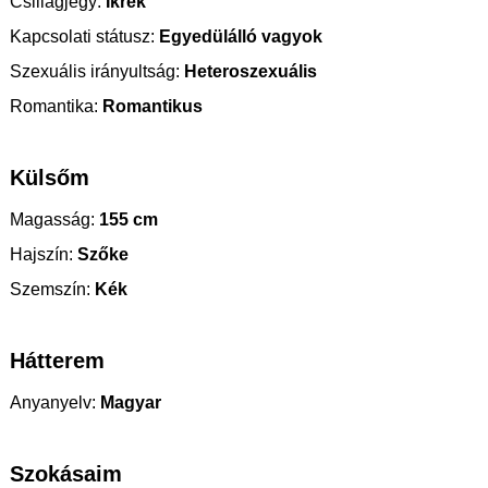
Csillagjegy:
Ikrek
Kapcsolati státusz:
Egyedülálló vagyok
Szexuális irányultság:
Heteroszexuális
Romantika:
Romantikus
Külsőm
Magasság:
155 cm
Hajszín:
Szőke
Szemszín:
Kék
Hátterem
Anyanyelv:
Magyar
Szokásaim