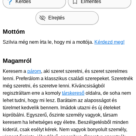
Kérdés
Elmentés
Elrejtés
Mottóm
Szilvia még nem írta le, hogy mi a mottója.
Kérdezd meg!
Magamról
Keresem a
párom
, aki szeret szeretni, és szeret szerelmes
lenni. Preferálom a klasszikus családi szerepeket. Szeretnék
még szeretni, és szeretve lenni. Kíváncsiságból
regisztráltam erre a komoly
társkereső
oldalra, de soha nem
lehet tudni, hogy mi lesz. Barátaim az alaposságot és
türelmet kedvelik bennem. Imádok utazni és új ételeket
kipróbálni. Egyszerű, őszinte személy vagyok, társam
keresem ha lehetséges egy életre. Beszélgetésből minden
kiderül, csak esélyt kérek. Nem vagyok bonyolult személy,