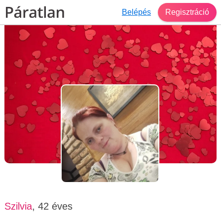
Belépés
Regisztráció
Társkereső Szabadka
Szilvia, 42 éves, nő
Szilvia
, 42 éves