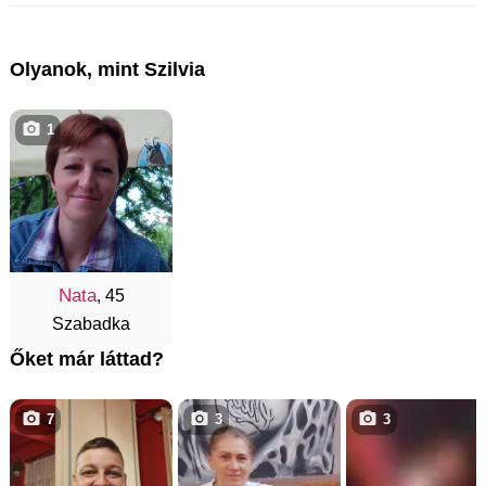
Olyanok, mint Szilvia
1
Nata
, 45
Szabadka
Őket már láttad?
7
3
3