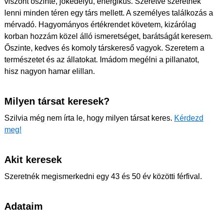
viszont őszinte, jókedélyű, energikus. Szeretve szeretnék
lenni minden téren egy társ mellett. A személyes találkozás a
mérvadó. Hagyományos értékrendet követem, kizárólag
korban hozzám közel álló ismeretséget, barátságát keresem.
Őszinte, kedves és komoly társkereső vagyok. Szeretem a
természetet és az állatokat. Imádom megélni a pillanatot,
hisz nagyon hamar elillan.
Milyen társat keresek?
Szilvia még nem írta le, hogy milyen társat keres.
Kérdezd
meg!
Akit keresek
Szeretnék megismerkedni egy 43 és 50 év közötti férfival.
Adataim