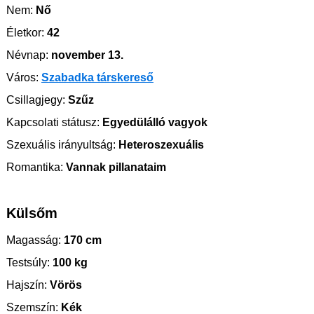
Nem:
Nő
Életkor:
42
Névnap:
november 13.
Város:
Szabadka társkereső
Csillagjegy:
Szűz
Kapcsolati státusz:
Egyedülálló vagyok
Szexuális irányultság:
Heteroszexuális
Romantika:
Vannak pillanataim
Külsőm
Magasság:
170 cm
Testsúly:
100 kg
Hajszín:
Vörös
Szemszín:
Kék