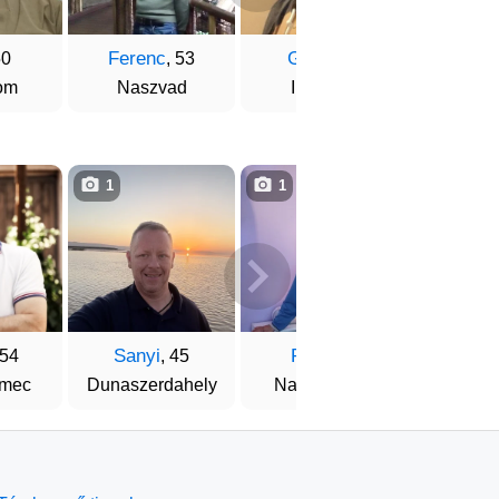
Ferenc
Gyuri
Norbe
50
, 53
, 46
om
Naszvad
Ipolyság
B
1
1
1
Sanyi
Robi
Józs
 54
, 45
, 53
lmec
Dunaszerdahely
Nagymegyer
Nagym