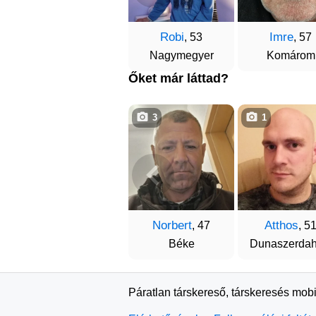
Robi
Imre
, 53
, 57
Nagymegyer
Komárom
Őket már láttad?
3
1
Norbert
Atthos
, 47
, 5
Béke
Dunaszerdah
Páratlan társkereső, társkeresés mobi