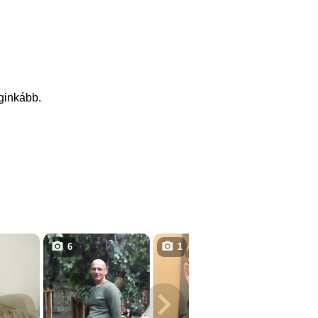
eginkább.
6
1
5