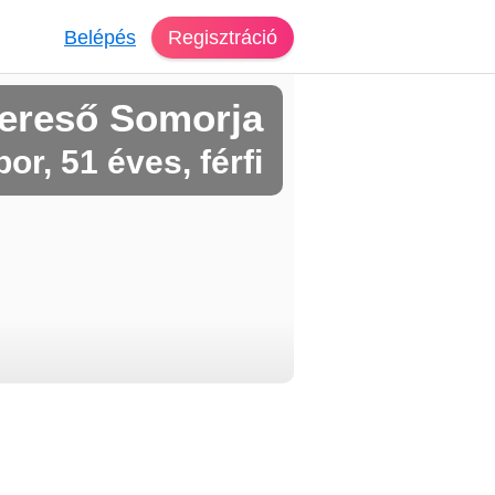
Belépés
Regisztráció
ereső Somorja
or, 51 éves, férfi