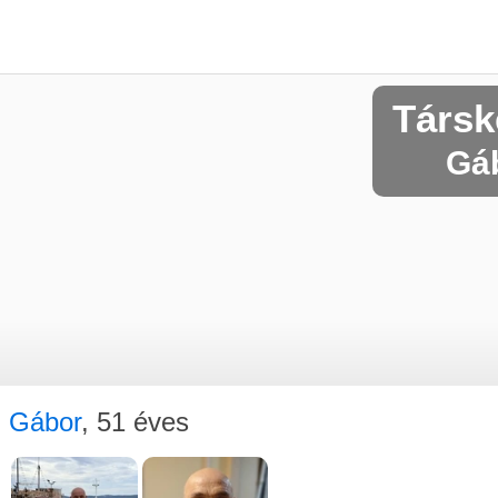
Társk
Gáb
Gábor
, 51 éves