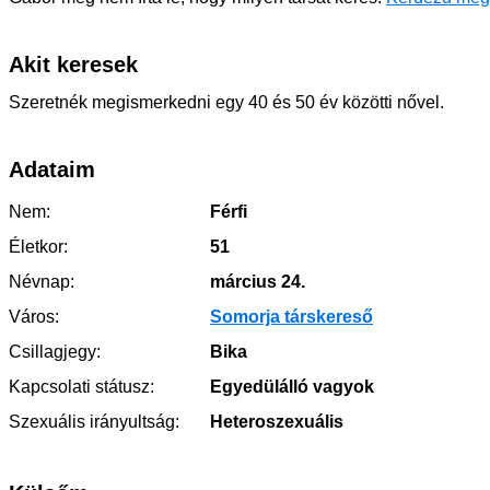
Akit keresek
Szeretnék megismerkedni egy 40 és 50 év közötti nővel.
Adataim
Nem:
Férfi
Életkor:
51
Névnap:
március 24.
Város:
Somorja társkereső
Csillagjegy:
Bika
Kapcsolati státusz:
Egyedülálló vagyok
Szexuális irányultság:
Heteroszexuális