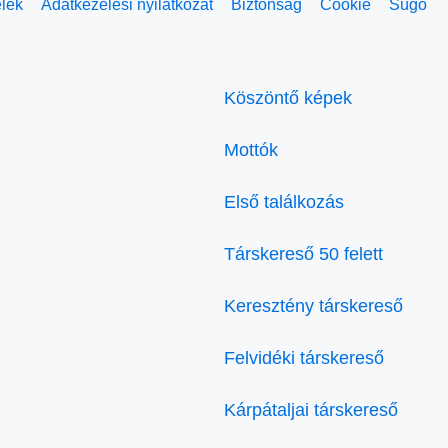
elek
Adatkezelési nyilatkozat
Biztonság
Cookie
Súgó
Köszöntő képek
Mottók
Első találkozás
Társkereső 50 felett
Keresztény társkereső
Felvidéki társkereső
Kárpátaljai társkereső