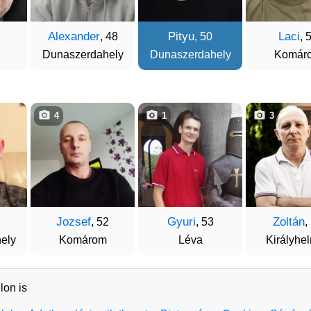
Alexander
Pityu
Laci
, 48
, 50
, 
Dunaszerdahely
Dunaszerdahely
Komár
4
1
3
Jozsef
Gyuri
Zoltán
1
, 52
, 53
,
ely
Komárom
Léva
Királyhe
lon is