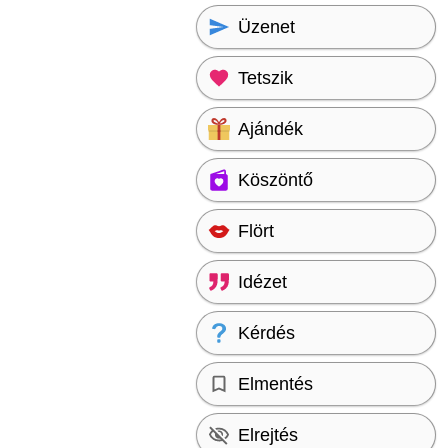
Üzenet
Tetszik
Ajándék
Köszöntő
Flört
Idézet
Kérdés
Elmentés
Elrejtés