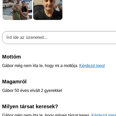
Mottóm
Gábor még nem írta le, hogy mi a mottója.
Kérdezd meg!
Magamról
Gábor 50 éves elvált 2 gyerekkel
Milyen társat keresek?
Gábor még nem írta le, hogy milyen társat keres.
Kérdezd meg