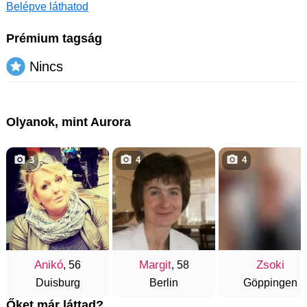
Belépve láthatod
Prémium tagság
Nincs
Olyanok, mint Aurora
3
4
4
Anikó
Margit
Zsoki
, 56
, 58
Duisburg
Berlin
Göppingen
Őket már láttad?