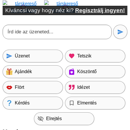
Kíváncsi vagy hogy néz ki?
Regisztrálj ingyen!
Üzenet
Tetszik
Ajándék
Köszöntő
Flört
Idézet
Kérdés
Elmentés
Elrejtés