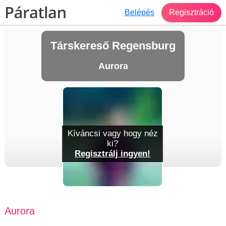
Belépés
Regisztráció
Társkereső Regensburg
Aurora
Kíváncsi vagy hogy néz
ki?
Regisztrálj ingyen!
Aurora