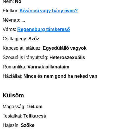
Nem:
Nő
Életkor:
Kíváncsi vagy hány éves?
Névnap:
...
Város:
Regensburg társkereső
Csillagjegy:
Szűz
Kapcsolati státusz:
Egyedülálló vagyok
Szexuális irányultság:
Heteroszexuális
Romantika:
Vannak pillanataim
Háziállat:
Nincs és nem gond ha neked van
Külsőm
Magasság:
164 cm
Testalkat:
Teltkarcsú
Hajszín:
Szőke