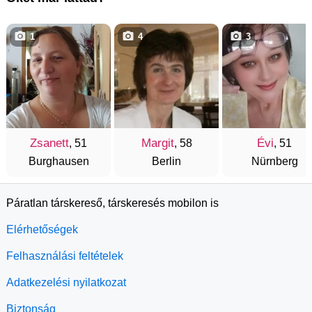
1
4
3
Zsanett
Margit
Évi
, 51
, 58
, 51
Burghausen
Berlin
Nürnberg
Páratlan társkereső, társkeresés mobilon is
Elérhetőségek
Felhasználási feltételek
Adatkezelési nyilatkozat
Biztonság