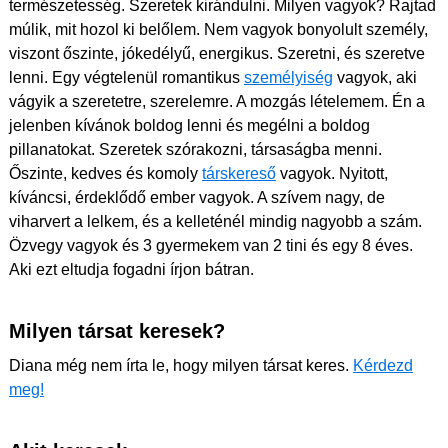
természetesség. Szeretek kirándulni. Milyen vagyok? Rajtad
múlik, mit hozol ki belőlem. Nem vagyok bonyolult személy,
viszont őszinte, jókedélyű, energikus. Szeretni, és szeretve
lenni. Egy végtelenül romantikus
személyiség
vagyok, aki
vágyik a szeretetre, szerelemre. A mozgás lételemem. Én a
jelenben kívánok boldog lenni és megélni a boldog
pillanatokat. Szeretek szórakozni, társaságba menni.
Őszinte, kedves és komoly
társkereső
vagyok. Nyitott,
kíváncsi, érdeklődő ember vagyok. A szívem nagy, de
viharvert a lelkem, és a kelleténél mindig nagyobb a szám.
Özvegy vagyok és 3 gyermekem van 2 tini és egy 8 éves.
Aki ezt eltudja fogadni írjon bátran.
Milyen társat keresek?
Diana még nem írta le, hogy milyen társat keres.
Kérdezd
meg!