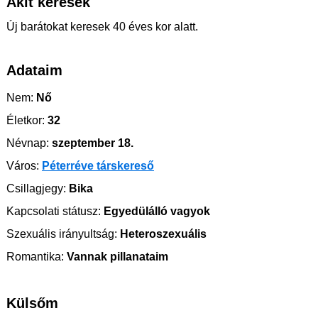
Akit keresek
Új barátokat keresek 40 éves kor alatt.
Adataim
Nem:
Nő
Életkor:
32
Névnap:
szeptember 18.
Város:
Péterréve társkereső
Csillagjegy:
Bika
Kapcsolati státusz:
Egyedülálló vagyok
Szexuális irányultság:
Heteroszexuális
Romantika:
Vannak pillanataim
Külsőm