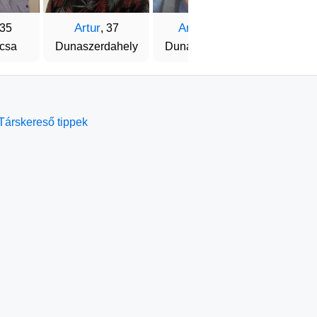
Artur
András
Gyur
 35
, 37
, 42
csa
Dunaszerdahely
Dunaszerdahely
Ipol
Társkereső tippek