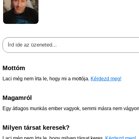
Mottóm
Laci még nem írta le, hogy mi a mottója.
Kérdezd meg!
Magamról
Egy átlagos munkás ember vagyok, semmi másra nem vágyom 
Milyen társat keresek?
Laci még nem írta le, hogy milyen társat keres.
Kérdezd meg!