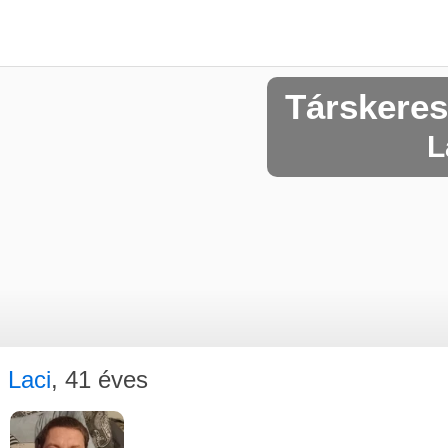
Társkere
L
Laci
, 41 éves