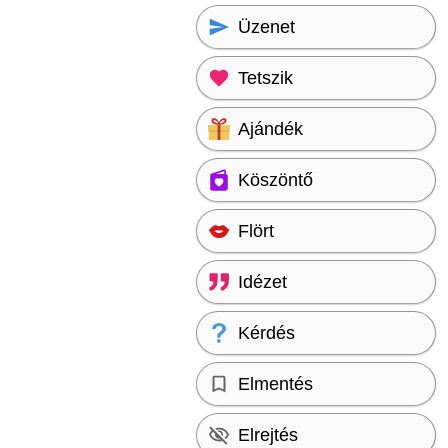
Üzenet
Tetszik
Ajándék
Köszöntő
Flört
Idézet
Kérdés
Elmentés
Elrejtés