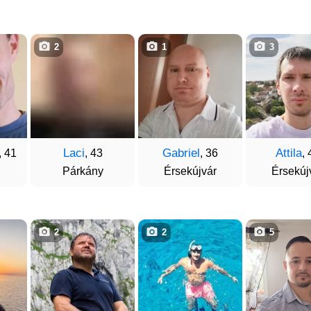
2
1
3
Laci
Gabriel
Attila
, 41
, 43
, 36
, 
Párkány
Érsekújvár
Érsekúj
2
2
5