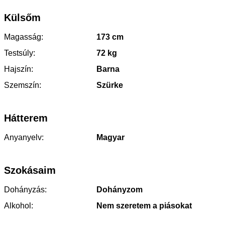
Külsőm
Magasság:
173 cm
Testsúly:
72 kg
Hajszín:
Barna
Szemszín:
Szürke
Hátterem
Anyanyelv:
Magyar
Szokásaim
Dohányzás:
Dohányzom
Alkohol:
Nem szeretem a piásokat