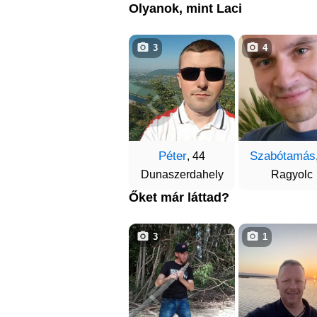
Olyanok, mint Laci
3
4
Péter
Szabótamás
, 44
Dunaszerdahely
Ragyolc
Őket már láttad?
3
1