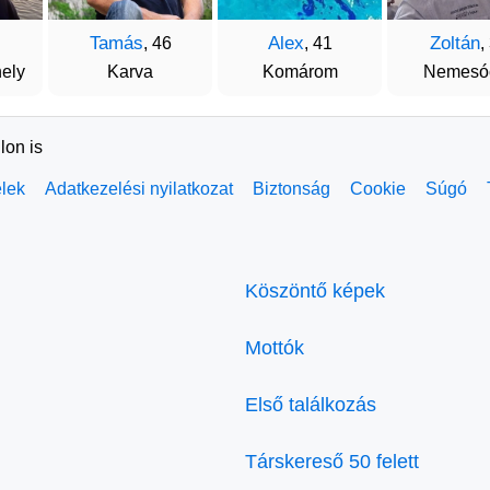
Tamás
Alex
Zoltán
, 46
, 41
,
ely
Karva
Komárom
Nemesó
lon is
elek
Adatkezelési nyilatkozat
Biztonság
Cookie
Súgó
Köszöntő képek
Mottók
Első találkozás
Társkereső 50 felett