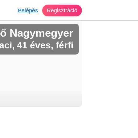
Belépés
Regisztráció
ső Nagymegyer
aci, 41 éves, férfi