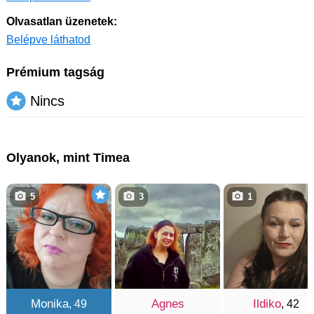
Olvasatlan üzenetek:
Belépve láthatod
Prémium tagság
Nincs
Olyanok, mint Timea
5
3
1
Monika
Agnes
Ildiko
, 49
, 42