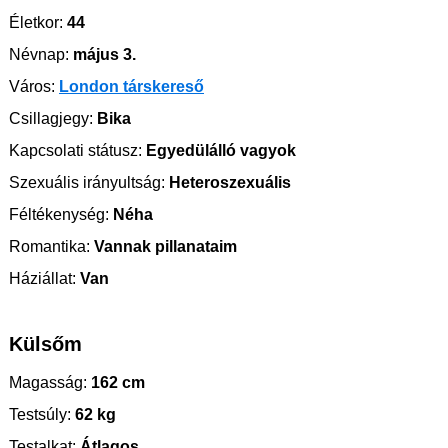
Életkor:
44
Névnap:
május 3.
Város:
London társkereső
Csillagjegy:
Bika
Kapcsolati státusz:
Egyedülálló vagyok
Szexuális irányultság:
Heteroszexuális
Féltékenység:
Néha
Romantika:
Vannak pillanataim
Háziállat:
Van
Külsőm
Magasság:
162 cm
Testsúly:
62 kg
Testalkat:
Átlagos