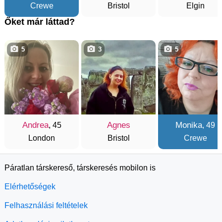
Crewe
Bristol
Elgin
Őket már láttad?
5
3
5
Andrea
Agnes
Monika
, 45
, 49
London
Bristol
Crewe
Páratlan társkereső, társkeresés mobilon is
Elérhetőségek
Felhasználási feltételek