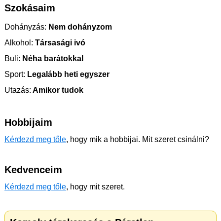
Szokásaim
Dohányzás:
Nem dohányzom
Alkohol:
Társasági ivó
Buli:
Néha barátokkal
Sport:
Legalább heti egyszer
Utazás:
Amikor tudok
Hobbijaim
Kérdezd meg tőle
, hogy mik a hobbijai. Mit szeret csinálni?
Kedvenceim
Kérdezd meg tőle
, hogy mit szeret.