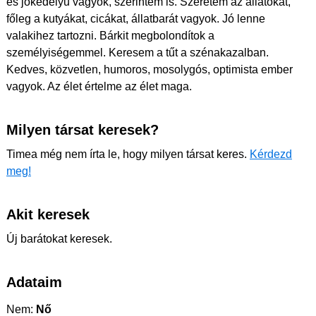
és jókedélyű vagyok, szerintem is. Szeretem az állatokat,
főleg a kutyákat, cicákat, állatbarát vagyok. Jó lenne
valakihez tartozni. Bárkit megbolondítok a
személyiségemmel. Keresem a tűt a szénakazalban.
Kedves, közvetlen, humoros, mosolygós, optimista ember
vagyok. Az élet értelme az élet maga.
Milyen társat keresek?
Timea még nem írta le, hogy milyen társat keres.
Kérdezd
meg!
Akit keresek
Új barátokat keresek.
Adataim
Nem:
Nő