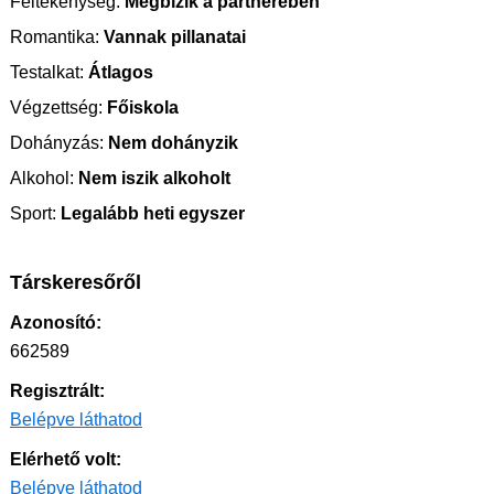
Féltékenység:
Megbízik a partnerében
Romantika:
Vannak pillanatai
Testalkat:
Átlagos
Végzettség:
Főiskola
Dohányzás:
Nem dohányzik
Alkohol:
Nem iszik alkoholt
Sport:
Legalább heti egyszer
Társkeresőről
Azonosító:
662589
Regisztrált:
Belépve láthatod
Elérhető volt:
Belépve láthatod