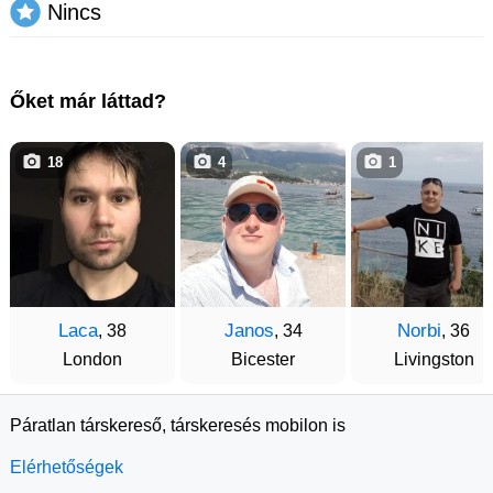
Nincs
Őket már láttad?
18
4
1
Laca
Janos
Norbi
, 38
, 34
, 36
London
Bicester
Livingston
Páratlan társkereső, társkeresés mobilon is
Elérhetőségek