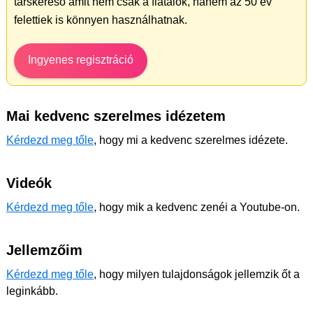
társkereső amit nem csak a fiatalok, hanem az 50 év
felettiek is könnyen használhatnak.
Ingyenes regisztráció
Mai kedvenc szerelmes idézetem
Kérdezd meg tőle
, hogy mi a kedvenc szerelmes idézete.
Videók
Kérdezd meg tőle
, hogy mik a kedvenc zenéi a Youtube-on.
Jellemzőim
Kérdezd meg tőle
, hogy milyen tulajdonságok jellemzik őt a
leginkább.