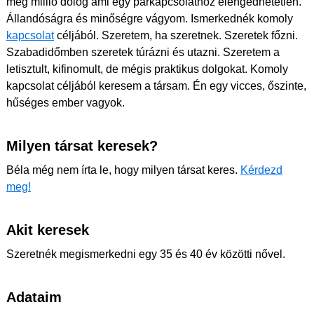
még millió dolog ami egy párkapcsolathoz elengedhetetlen.
Állandóságra és minőségre vágyom. Ismerkednék komoly
kapcsolat
céljából. Szeretem, ha szeretnek. Szeretek főzni.
Szabadidőmben szeretek túrázni és utazni. Szeretem a
letisztult, kifinomult, de mégis praktikus dolgokat. Komoly
kapcsolat céljából keresem a társam. Én egy vicces, őszinte,
hűséges ember vagyok.
Milyen társat keresek?
Béla még nem írta le, hogy milyen társat keres.
Kérdezd
meg!
Akit keresek
Szeretnék megismerkedni egy 35 és 40 év közötti nővel.
Adataim