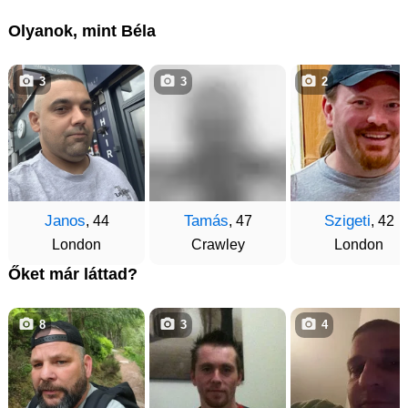
Olyanok, mint Béla
3
3
2
Janos
Tamás
Szigeti
, 44
, 47
, 42
London
Crawley
London
Őket már láttad?
8
3
4