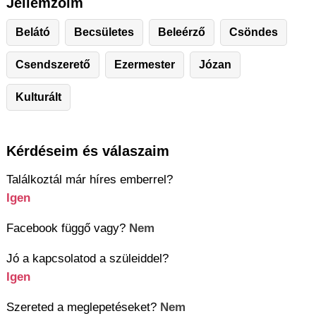
Jellemzőim
Belátó
Becsületes
Beleérző
Csöndes
Csendszerető
Ezermester
Józan
Kulturált
Kérdéseim és válaszaim
Találkoztál már híres emberrel?
Igen
Facebook függő vagy?
Nem
Jó a kapcsolatod a szüleiddel?
Igen
Szereted a meglepetéseket?
Nem