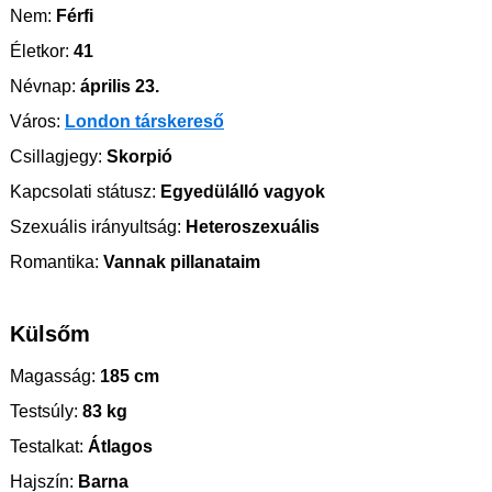
Nem:
Férfi
Életkor:
41
Névnap:
április 23.
Város:
London társkereső
Csillagjegy:
Skorpió
Kapcsolati státusz:
Egyedülálló vagyok
Szexuális irányultság:
Heteroszexuális
Romantika:
Vannak pillanataim
Külsőm
Magasság:
185 cm
Testsúly:
83 kg
Testalkat:
Átlagos
Hajszín:
Barna