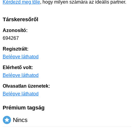
Kérdezd meg tőle
, hogy milyen számára az ideális partner.
Társkeresőről
Azonosító:
694267
Regisztrált:
Belépve láthatod
Elérhető volt:
Belépve láthatod
Olvasatlan üzenetek:
Belépve láthatod
Prémium tagság
Nincs