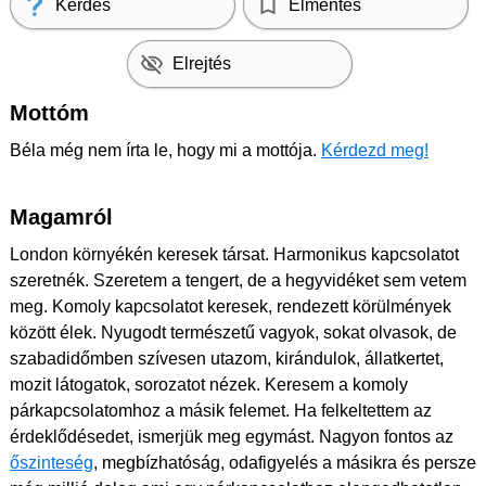
Kérdés
Elmentés
Elrejtés
Mottóm
Béla még nem írta le, hogy mi a mottója.
Kérdezd meg!
Magamról
London környékén keresek társat. Harmonikus kapcsolatot
szeretnék. Szeretem a tengert, de a hegyvidéket sem vetem
meg. Komoly kapcsolatot keresek, rendezett körülmények
között élek. Nyugodt természetű vagyok, sokat olvasok, de
szabadidőmben szívesen utazom, kirándulok, állatkertet,
mozit látogatok, sorozatot nézek. Keresem a komoly
párkapcsolatomhoz a másik felemet. Ha felkeltettem az
érdeklődésedet, ismerjük meg egymást. Nagyon fontos az
őszinteség
, megbízhatóság, odafigyelés a másikra és persze