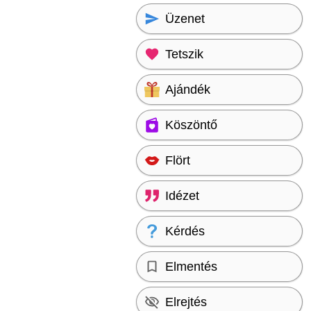
Üzenet
Tetszik
Ajándék
Köszöntő
Flört
Idézet
Kérdés
Elmentés
Elrejtés