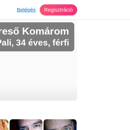
Belépés
Regisztráció
ereső Komárom
ali, 34 éves, férfi