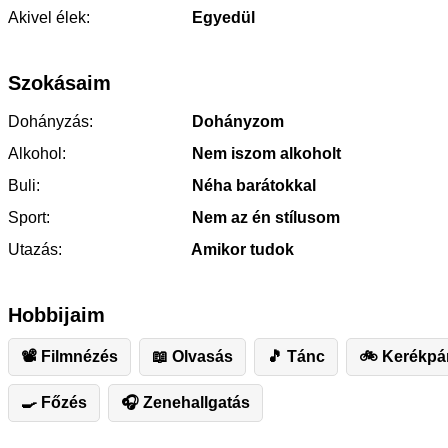
Akivel élek:
Egyedül
Szokásaim
Dohányzás:
Dohányzom
Alkohol:
Nem iszom alkoholt
Buli:
Néha barátokkal
Sport:
Nem az én stílusom
Utazás:
Amikor tudok
Hobbijaim
📽 Filmnézés
📖 Olvasás
🎵 Tánc
🚲 Kerékpá
🍳 Főzés
🎧 Zenehallgatás