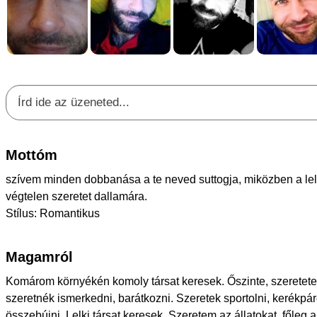
Mottóm
szívem minden dobbanása a te neved suttogja, miközben a lel
végtelen szeretet dallamára.
Stílus: Romantikus
Magamról
Komárom környékén komoly társat keresek. Őszinte, szeretetet
szeretnék ismerkedni, barátkozni. Szeretek sportolni, kerékpároz
összebújni. Lelki társat keresek. Szeretem az állatokat, főleg a