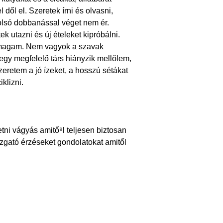
 dől el. Szeretek írni és olvasni,
tolsó dobbanással véget nem ér.
ek utazni és új ételeket kipróbálni.
 magam. Nem vagyok a szavak
gy megfelelő társ hiányzik mellőlem,
zeretem a jó ízeket, a hosszú sétákat
klizni.
tni vágyás amitő⁹l teljesen biztosan
izgató érzéseket gondolatokat amitől