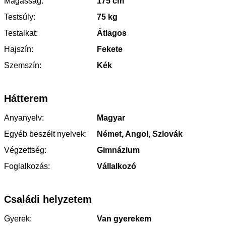
Magasság:
175 cm
Testsúly:
75 kg
Testalkat:
Átlagos
Hajszín:
Fekete
Szemszín:
Kék
Hátterem
Anyanyelv:
Magyar
Egyéb beszélt nyelvek:
Német, Angol, Szlovák
Végzettség:
Gimnázium
Foglalkozás:
Vállalkozó
Családi helyzetem
Gyerek:
Van gyerekem