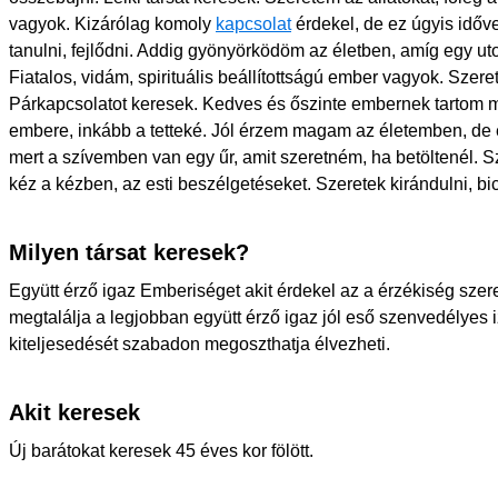
vagyok. Kizárólag komoly
kapcsolat
érdekel, de ez úgyis idővel
tanulni, fejlődni. Addig gyönyörködöm az életben, amíg egy u
Fiatalos, vidám, spirituális beállítottságú ember vagyok. Szeret
Párkapcsolatot keresek. Kedves és őszinte embernek tartom
embere, inkább a tetteké. Jól érzem magam az életemben, de e
mert a szívemben van egy űr, amit szeretném, ha betöltenél. S
kéz a kézben, az esti beszélgetéseket. Szeretek kirándulni, bici
Milyen társat keresek?
Együtt érző igaz Emberiséget akit érdekel az a érzékiség szere
megtalálja a legjobban együtt érző igaz jól eső szenvedélyes 
kiteljesedését szabadon megoszthatja élvezheti.
Akit keresek
Új barátokat keresek 45 éves kor fölött.