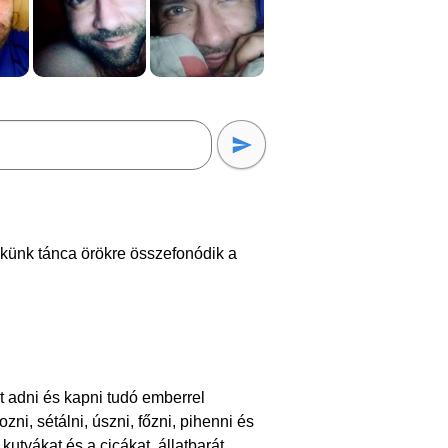
künk tánca örökre összefonódik a
 adni és kapni tudó emberrel
ni, sétálni, úszni, főzni, pihenni és
 kutyákat és a cicákat, állatbarát