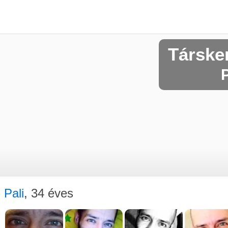
Társk
P
Pali
, 34 éves