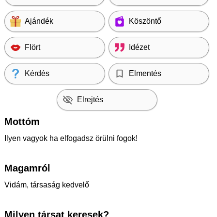
Ajándék
Köszöntő
Flört
Idézet
Kérdés
Elmentés
Elrejtés
Mottóm
Ilyen vagyok ha elfogadsz örülni fogok!
Magamról
Vidám, társaság kedvelő
Milyen társat keresek?