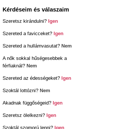
Kérdéseim és válaszaim
Szeretsz kirándulni?
Igen
Szereted a favicceket?
Igen
Szereted a hullámvasutat?
Nem
A nők sokkal hűségesebbek a
férfiaknál?
Nem
Szereted az édességeket?
Igen
Szoktál lottózni?
Nem
Akadnak függőségeid?
Igen
Szeretsz ölelkezni?
Igen
Szoktál szomorú lenni?
Igen