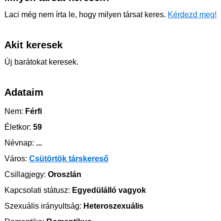
Laci még nem írta le, hogy milyen társat keres.
Kérdezd meg!
Akit keresek
Új barátokat keresek.
Adataim
Nem:
Férfi
Életkor:
59
Névnap:
...
Város:
Csütörtök társkereső
Csillagjegy:
Oroszlán
Kapcsolati státusz:
Egyedülálló vagyok
Szexuális irányultság:
Heteroszexuális