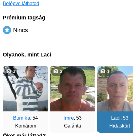
Belépve láthatod
Prémium tagság
Nincs
Olyanok, mint Laci
3
2
1
Bumika
Imre
Laci
, 54
, 53
, 53
Komárom
Galánta
Hidaskürt
Őket már láttad?