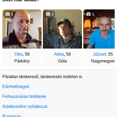
1
1
1
Otto
Attila
József
, 59
, 58
, 55
Párkány
Gúta
Nagymegyer
Páratlan társkereső, társkeresés mobilon is
Elérhetőségek
Felhasználási feltételek
Adatkezelési nyilatkozat
Biztonság