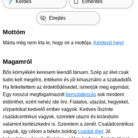
Kérdés
Elmentés
Elrejtés
Mottóm
Márta még nem írta le, hogy mi a mottója.
Kérdezd meg!
Magamról
Bős környékén keresem leendő társam. Szép az élet csak
tudni kell megélni, értékelni és jól kihasználni a szabadidőt.
Ha felkeltettem az érdeklődésedet, ismerjük meg egymást.
Egy rosszul megfogalmazott
bemutatkozás
sok mindent
eldönthet, ezért nehéz ide írni. Fiatalos, utazást, hegyeket,
vízpartokat kedvelő ember vagyok. Kedves őszinte
családcentrikus vagyok, szeretek utazni és kirándulni
valamint kertészkedni is. Szeretem a zenét. Családcentrikus
vagyok, így célom a békés boldog
családi élet
. Jó