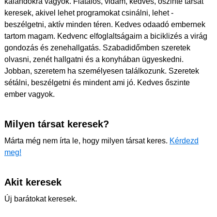
kalandokra vágyok. Fiatalos, vidám, kedves, őszinte társat
keresek, akivel lehet programokat csinálni, lehet -
beszélgetni, aktív minden téren. Kedves odaadó embernek
tartom magam. Kedvenc elfoglaltságaim a biciklizés a virág
gondozás és zenehallgatás. Szabadidőmben szeretek
olvasni, zenét hallgatni és a konyhában ügyeskedni.
Jobban, szeretem ha személyesen találkozunk. Szeretek
sétálni, beszélgetni és mindent ami jó. Kedves őszinte
ember vagyok.
Milyen társat keresek?
Márta még nem írta le, hogy milyen társat keres.
Kérdezd
meg!
Akit keresek
Új barátokat keresek.