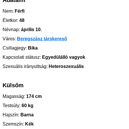
Adataim
Nem:
Férfi
Életkor:
48
Névnap:
április 10.
Város:
Beregszász társkereső
Csillagjegy:
Bika
Kapcsolati státusz:
Egyedülálló vagyok
Szexuális irányultság:
Heteroszexuális
Külsőm
Magasság:
174 cm
Testsúly:
60 kg
Hajszín:
Barna
Szemszín:
Kék